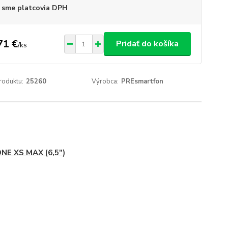
 sme platcovia DPH
71 €
Pridať do košíka
/
ks
roduktu:
25260
Výrobca:
PREsmartfon
NE XS MAX (6,5")