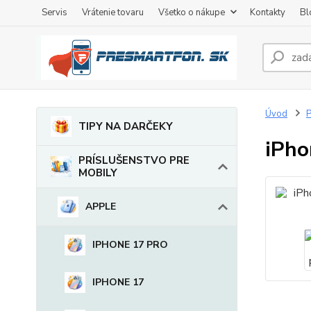
Servis
Vrátenie tovaru
Všetko o nákupe
Kontakty
Bl
Úvod
TIPY NA DARČEKY
iPho
PRÍSLUŠENSTVO PRE
MOBILY
APPLE
IPHONE 17 PRO
IPHONE 17