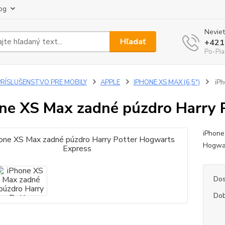
og
Neviet
Hľadať
+421
Po-Pia
PRÍSLUŠENSTVO PRE MOBILY
APPLE
IPHONE XS MAX (6,5")
iPh
ne XS Max zadné púzdro Harry 
iPhone
Hogwa
Dos
Dob