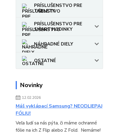
PRÍSLUŠENSTVO PRE
TABLETY
PRÍSLUŠENSTVO PRE
SMART HODINKY
NÁHRADNÉ DIELY
OSTATNÉ
Novinky
12.02.2026
Máš vyklápací Samsung? NEODLIEPAJ
FÓLIU!
Veľa ľudí sa nás pýta, či máme ochranné
fólie na ich Z Flip alebo Z Fold. Nemáme!