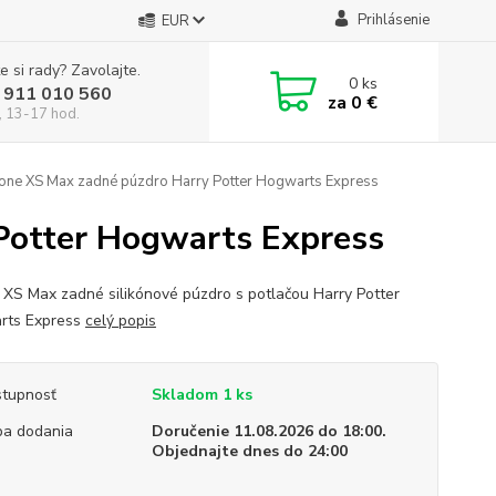
Prihlásenie
EUR
e si rady? Zavolajte.
0
ks
 911 010 560
za
0 €
, 13-17 hod.
one XS Max zadné púzdro Harry Potter Hogwarts Express
Potter Hogwarts Express
 XS Max zadné silikónové púzdro s potlačou Harry Potter
rts Express
celý popis
tupnosť
Skladom 1 ks
a dodania
Doručenie 11.08.2026 do 18:00.
Objednajte dnes do 24:00