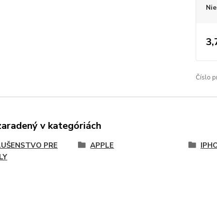
Nie
3,
Číslo p
zaradený v kategóriách
LUŠENSTVO PRE
APPLE
IPHO
LY