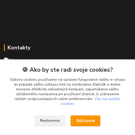
Kontakty
Zákaznícka podpora PREsmartfon.sk
+421 911 010 560
🍪 Ako by ste radi svoje cookies?
Po-Pia, 13-17 hod.
Súbory cookies používame na správne fungovanie nášho e-shopu
av prípade vášho súhlasu tiež na sledovanie štatistík o webe,
info@presmartfon.sk
meranie efektivity reklamných kampaní, zapamätanie vášho
obľúbeného nastavenia pri používaní stránok, či zobrazenie
reklám zodpovedajúcich vašim preferenciám.
Viac na využitie
cookies
Súhlasím
Nastavenia
PREsmartfon.sk