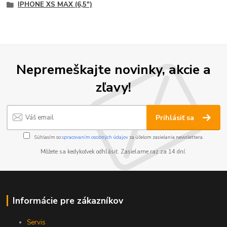
IPHONE XS MAX (6,5")
Nepremeškajte novinky, akcie a
zľavy!
Prihlásiť sa
Súhlasím so
spracovaním osobných údajov
za účelom zasielania newslettera.
Môžete sa kedykoľvek odhlásiť. Zasielame raz za 14 dní.
Informácie pre zákazníkov
Servis