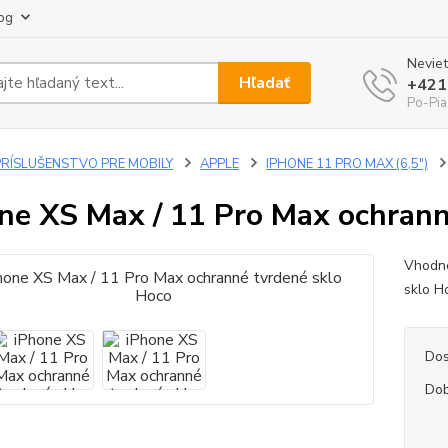
og
Neviet
Hľadať
+421
Po-Pia
PRÍSLUŠENSTVO PRE MOBILY
APPLE
IPHONE 11 PRO MAX (6,5")
ne XS Max / 11 Pro Max ochrann
Vhodné
sklo 
Dos
Dob