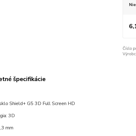
Nie
6,
Číslo p
Výrobc
tné špecifikácie
sklo Shield+ G5 3D Full Screen HD
gia: 3D
0,3 mm