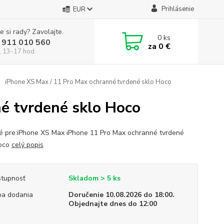
Prihlásenie
EUR
e si rady? Zavolajte.
0
ks
 911 010 560
za
0 €
, 13-17 hod.
iPhone XS Max / 11 Pro Max ochranné tvrdené sklo Hoco
é tvrdené sklo Hoco
 pre:iPhone XS Max iPhone 11 Pro Max ochranné tvrdené
Hoco
celý popis
tupnosť
Skladom > 5 ks
a dodania
Doručenie 10.08.2026 do 18:00.
Objednajte dnes do 12:00