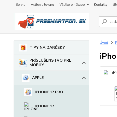
Servis
Vrátenie tovaru
Všetko o nákupe
Kontakty
Bl
Úvod
TIPY NA DARČEKY
iPho
PRÍSLUŠENSTVO PRE
MOBILY
APPLE
IPHONE 17 PRO
IPHONE 17