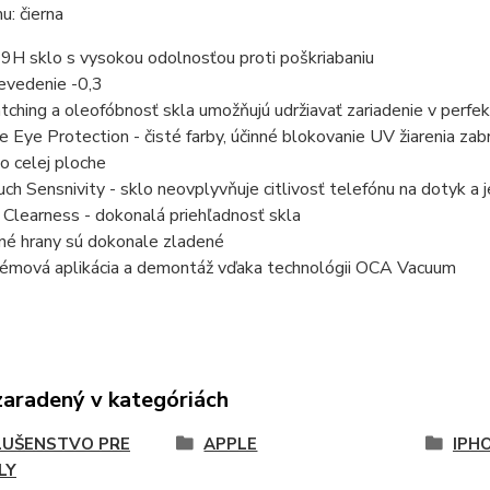
u: čierna
9H sklo s vysokou odolnosťou proti poškriabaniu
evedenie -0,3
ching a oleofóbnosť skla umožňujú udržiavať zariadenie v perf
e Eye Protection - čisté farby, účinné blokovanie UV žiarenia za
o celej ploche
ch Sensnivity - sklo neovplyvňuje citlivosť telefónu na dotyk a 
Clearness - dokonalá priehľadnosť skla
né hrany sú dokonale zladené
émová aplikácia a demontáž vďaka technológii OCA Vacuum
zaradený v kategóriách
LUŠENSTVO PRE
APPLE
IPHO
LY