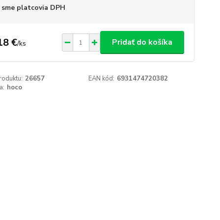
 sme platcovia DPH
18 €
Pridať do košíka
/
ks
roduktu:
26657
EAN kód:
6931474720382
a:
hoco