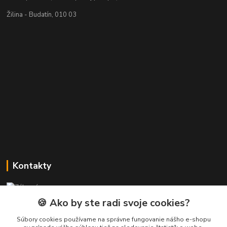
Žilina - Budatín, 010 03
Kontakty
Zákaznícka podpora PREsmartfon.sk
+421 911 010 560
🍪 Ako by ste radi svoje cookies?
Po-Pia, 13-17 hod.
Súbory cookies používame na správne fungovanie nášho e-shopu