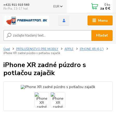
0
ks
+421 911 010 560
EUR
za
0 €
Po-Pia, 13-17 hod.
Menu
Hľadať
Úvod
PRÍSLUŠENSTVO PRE MOBILY
APPLE
IPHONE XR (6,1")
iPhone XR zadné púzdro s potlačou zajačik
iPhone XR zadné púzdro s
potlačou zajačik