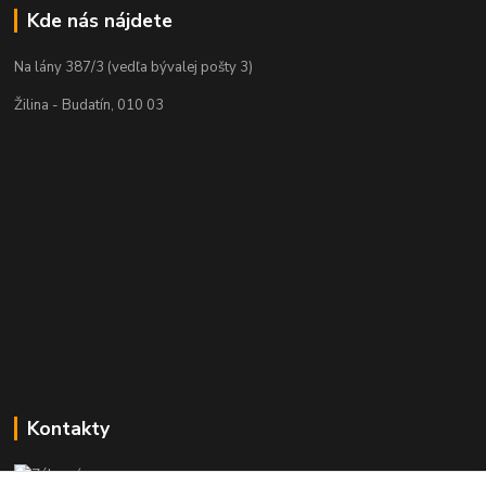
Kde nás nájdete
Na lány 387/3 (vedľa bývalej pošty 3)
Žilina - Budatín, 010 03
Kontakty
Zákaznícka podpora PREsmartfon.sk