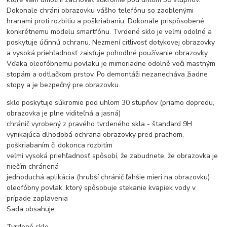
Dokonale chráni obrazovku vášho telefónu so zaoblenými
hranami proti rozbitiu a poškriabaniu. Dokonale prispôsobené
konkrétnemu modelu smartfónu. Tvrdené sklo je veľmi odolné a
poskytuje účinnú ochranu. Nezmení citlivosť dotykovej obrazovky
a vysoká priehľadnosť zaisťuje pohodlné používanie obrazovky.
Vďaka oleofóbnemu povlaku je mimoriadne odolné voči mastným
stopám a odtlačkom prstov. Po demontáži nezanecháva žiadne
stopy a je bezpečný pre obrazovku.
sklo poskytuje súkromie pod uhlom 30 stupňov (priamo dopredu,
obrazovka je plne viditeľná a jasná)
chránič vyrobený z pravého tvrdeného skla - štandard 9H
vynikajúca dlhodobá ochrana obrazovky pred prachom,
poškriabaním či dokonca rozbitím
veľmi vysoká priehľadnosť spôsobí, že zabudnete, že obrazovka je
niečím chránená
jednoduchá aplikácia (hrubší chránič ľahšie mieri na obrazovku)
oleofóbny povlak, ktorý spôsobuje stekanie kvapiek vody v
prípade zaplavenia
Sada obsahuje:
Tvrdené sklo