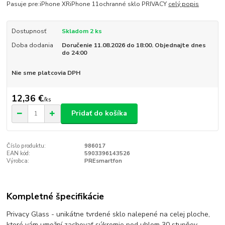
Pasuje pre:iPhone XRiPhone 11ochranné sklo PRIVACY
celý popis
Dostupnosť
Skladom 2 ks
Doba dodania
Doručenie 11.08.2026 do 18:00. Objednajte dnes
do 24:00
Nie sme platcovia DPH
12,36 €
/
ks
Pridať do košíka
Číslo produktu:
986017
EAN kód:
5903396143526
Výrobca:
PREsmartfon
Kompletné špecifikácie
Privacy Glass - unikátne tvrdené sklo nalepené na celej ploche,
ktoré vám umožní zachovať súkromie pod uhlom 30 stupňov.