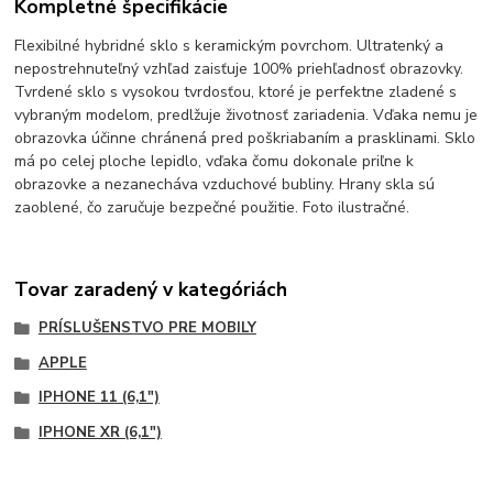
Kompletné špecifikácie
Flexibilné hybridné sklo s keramickým povrchom. Ultratenký a
nepostrehnuteľný vzhľad zaisťuje 100% priehľadnosť obrazovky.
Tvrdené sklo s vysokou tvrdosťou, ktoré je perfektne zladené s
vybraným modelom, predlžuje životnosť zariadenia. Vďaka nemu je
obrazovka účinne chránená pred poškriabaním a prasklinami. Sklo
má po celej ploche lepidlo, vďaka čomu dokonale priľne k
obrazovke a nezanecháva vzduchové bubliny. Hrany skla sú
zaoblené, čo zaručuje bezpečné použitie. Foto ilustračné.
Tovar zaradený v kategóriách
PRÍSLUŠENSTVO PRE MOBILY
APPLE
IPHONE 11 (6,1")
IPHONE XR (6,1")