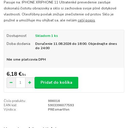
Pasuje na: IPHONE XRIPHONE 11 Ultratenké prevedenie zaisťuje
dokonalú čistotu obrazovky a sklo si zachováva svoje plné dotykové
vlastnosti. Oleofóbny povlak znižuje znečistenie od prstov. Sklo je
pružné a umožňuje mu ohýbať sa, ale nelám
celý popis
Dostupnosť
Skladom 1 ks
Doba dodania
Doručenie 11.08.2026 do 18:00. Objednajte dnes
do 24:00
Nie sme platcovia DPH
6,18 €
/
ks
Pridať do košíka
Číslo produktu:
986016
EAN kód:
5903396077593
Výrobca:
PREsmartfon