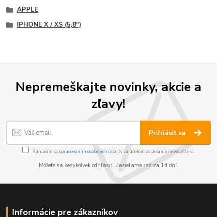
APPLE
IPHONE X / XS (5,8")
Nepremeškajte novinky, akcie a
zľavy!
Prihlásiť sa
Súhlasím so
spracovaním osobných údajov
za účelom zasielania newslettera.
Môžete sa kedykoľvek odhlásiť. Zasielame raz za 14 dní.
Informácie pre zákazníkov