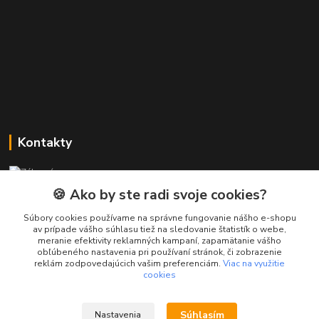
Kontakty
Zákaznícka podpora PREsmartfon.sk
+421 911 010 560
🍪 Ako by ste radi svoje cookies?
Po-Pia, 13-17 hod.
Súbory cookies používame na správne fungovanie nášho e-shopu
av prípade vášho súhlasu tiež na sledovanie štatistík o webe,
info@presmartfon.sk
meranie efektivity reklamných kampaní, zapamätanie vášho
obľúbeného nastavenia pri používaní stránok, či zobrazenie
reklám zodpovedajúcich vašim preferenciám.
Viac na využitie
cookies
Súhlasím
Nastavenia