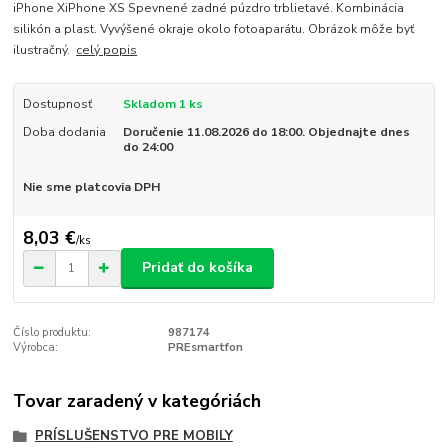
iPhone XiPhone XS Spevnené zadné púzdro trblietavé. Kombinácia
silikón a plast. Vyvýšené okraje okolo fotoaparátu. Obrázok môže byť
ilustračný.
celý popis
Dostupnosť
Skladom 1 ks
Doba dodania
Doručenie 11.08.2026 do 18:00. Objednajte dnes
do 24:00
Nie sme platcovia DPH
8,03 €
/
ks
Pridať do košíka
Číslo produktu:
987174
Výrobca:
PREsmartfon
Tovar zaradený v kategóriách
PRÍSLUŠENSTVO PRE MOBILY