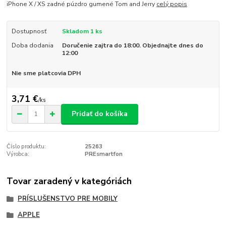
iPhone X / XS zadné púzdro gumené Tom and Jerry
celý popis
Dostupnosť
Skladom 1 ks
Doba dodania
Doručenie zajtra do 18:00. Objednajte dnes do
12:00
Nie sme platcovia DPH
3,71 €
/
ks
Pridať do košíka
Číslo produktu:
25263
Výrobca:
PREsmartfon
Tovar zaradený v kategóriách
PRÍSLUŠENSTVO PRE MOBILY
APPLE