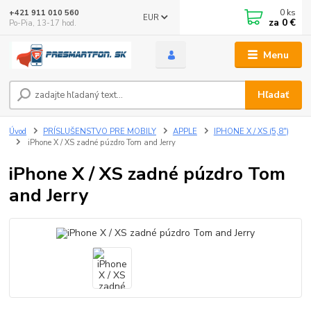
0
ks
+421 911 010 560
EUR
za
0 €
Po-Pia, 13-17 hod.
Menu
Hľadať
Úvod
PRÍSLUŠENSTVO PRE MOBILY
APPLE
IPHONE X / XS (5,8")
iPhone X / XS zadné púzdro Tom and Jerry
iPhone X / XS zadné púzdro Tom
and Jerry