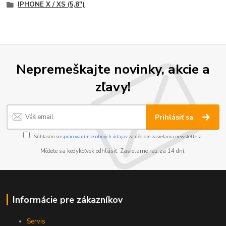
IPHONE X / XS (5,8")
Nepremeškajte novinky, akcie a
zľavy!
Prihlásiť sa
Súhlasím so
spracovaním osobných údajov
za účelom zasielania newslettera.
Môžete sa kedykoľvek odhlásiť. Zasielame raz za 14 dní.
Informácie pre zákazníkov
Servis