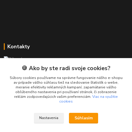
Kontakty
Zákaznícka podpora PREsmartfon.sk
+421 911 010 560
🍪 Ako by ste radi svoje cookies?
Po-Pia, 13-17 hod.
Súbory cookies používame na správne fungovanie nášho e-shopu
av prípade vášho súhlasu tiež na sledovanie štatistík o webe,
info@presmartfon.sk
meranie efektivity reklamných kampaní, zapamätanie vášho
obľúbeného nastavenia pri používaní stránok, či zobrazenie
reklám zodpovedajúcich vašim preferenciám.
Viac na využitie
cookies
Súhlasím
Nastavenia
PREsmartfon.sk