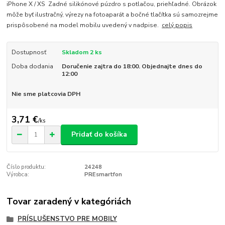
iPhone X / XS Zadné silikónové púzdro s potlačou, priehľadné. Obrázok
môže byť ilustračný, výrezy na fotoaparát a bočné tlačítka sú samozrejme
prispôsobené na model mobilu uvedený v nadpise.
celý popis
Dostupnosť
Skladom 2 ks
Doba dodania
Doručenie zajtra do 18:00. Objednajte dnes do
12:00
Nie sme platcovia DPH
3,71 €
/
ks
Pridať do košíka
Číslo produktu:
24248
Výrobca:
PREsmartfon
Tovar zaradený v kategóriách
PRÍSLUŠENSTVO PRE MOBILY