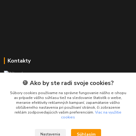
Kontakty
Zákaznícka podpora PREsmartfon.sk
+421 911 010 560
🍪 Ako by ste radi svoje cookies?
Po-Pia, 13-17 hod.
Súbory cookies používame na správne fungovanie nášho e-shopu
av prípade vášho súhlasu tiež na sledovanie štatistík o webe,
info@presmartfon.sk
meranie efektivity reklamných kampaní, zapamätanie vášho
obľúbeného nastavenia pri používaní stránok, či zobrazenie
reklám zodpovedajúcich vašim preferenciám.
Viac na využitie
cookies
Súhlasím
Nastavenia