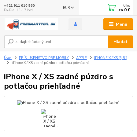
0
ks
+421 911 010 560
EUR
za
0 €
Po-Pia, 13-17 hod.
Menu
Hľadať
Úvod
PRÍSLUŠENSTVO PRE MOBILY
APPLE
IPHONE X / XS (5,8")
iPhone X / XS zadné púzdro s potlačou priehľadné
iPhone X / XS zadné púzdro s
potlačou priehľadné