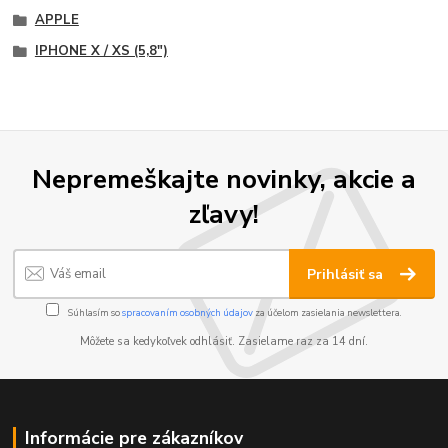
APPLE
IPHONE X / XS (5,8")
Nepremeškajte novinky, akcie a
zľavy!
Prihlásiť sa
Súhlasím so
spracovaním osobných údajov
za účelom zasielania newslettera.
Môžete sa kedykoľvek odhlásiť. Zasielame raz za 14 dní.
Informácie pre zákazníkov