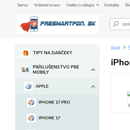
Servis
Vrátenie tovaru
Všetko o nákupe
Kontakty
Bl
Úvod
TIPY NA DARČEKY
iPho
PRÍSLUŠENSTVO PRE
MOBILY
APPLE
IPHONE 17 PRO
IPHONE 17