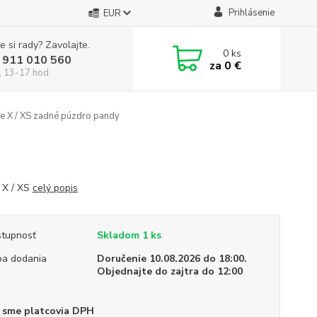
Prihlásenie
EUR
e si rady? Zavolajte.
0
ks
 911 010 560
za
0 €
, 13-17 hod.
e X / XS zadné púzdro pandy
 X / XS
celý popis
tupnosť
Skladom 1 ks
a dodania
Doručenie 10.08.2026 do 18:00.
Objednajte do zajtra do 12:00
 sme platcovia DPH