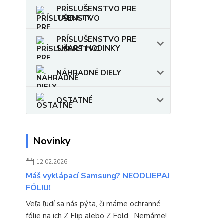
PRÍSLUŠENSTVO PRE
TABLETY
PRÍSLUŠENSTVO PRE
SMART HODINKY
NÁHRADNÉ DIELY
OSTATNÉ
Novinky
12.02.2026
Máš vyklápací Samsung? NEODLIEPAJ
FÓLIU!
Veľa ľudí sa nás pýta, či máme ochranné
fólie na ich Z Flip alebo Z Fold. Nemáme!