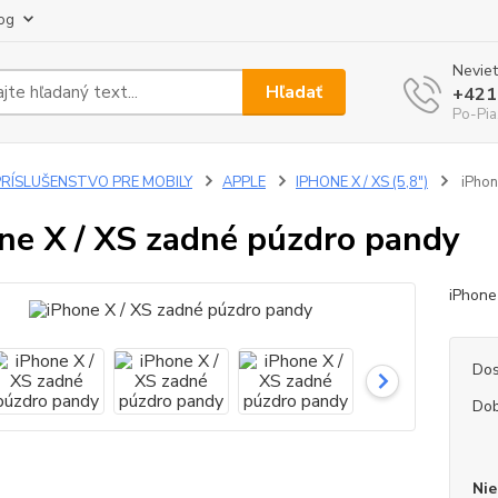
og
Neviet
Hľadať
+421
Po-Pia
PRÍSLUŠENSTVO PRE MOBILY
APPLE
IPHONE X / XS (5,8")
iPhon
ne X / XS zadné púzdro pandy
iPhone
Dos
Dob
Nie