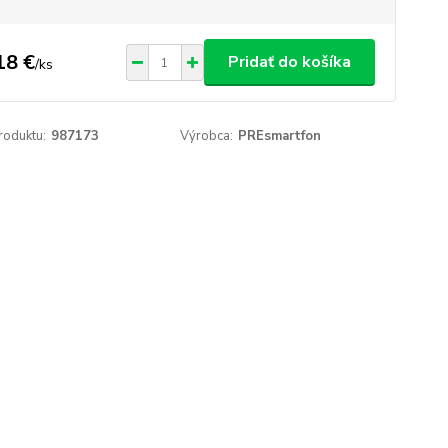
18 €
Pridať do košíka
/
ks
roduktu:
987173
Výrobca:
PREsmartfon