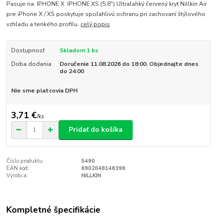
Pasuje na: IPHONE X IPHONE XS (5,8") Ultraľahký červený kryt Nillkin Air
pre iPhone X / XS poskytuje spoľahlivú ochranu pri zachovaní štýlového
vzhľadu a tenkého profilu.
celý popis
Dostupnosť
Skladom 1 ks
Doba dodania
Doručenie 11.08.2026 do 18:00. Objednajte dnes
do 24:00
Nie sme platcovia DPH
3,71 €
/
ks
Pridať do košíka
Číslo produktu:
5490
EAN kód:
6902048146396
Výrobca:
NILLKIN
Kompletné špecifikácie