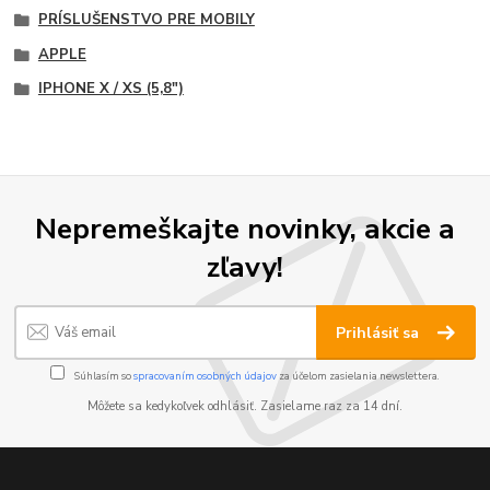
PRÍSLUŠENSTVO PRE MOBILY
APPLE
IPHONE X / XS (5,8")
Nepremeškajte novinky, akcie a
zľavy!
Prihlásiť sa
Súhlasím so
spracovaním osobných údajov
za účelom zasielania newslettera.
Môžete sa kedykoľvek odhlásiť. Zasielame raz za 14 dní.