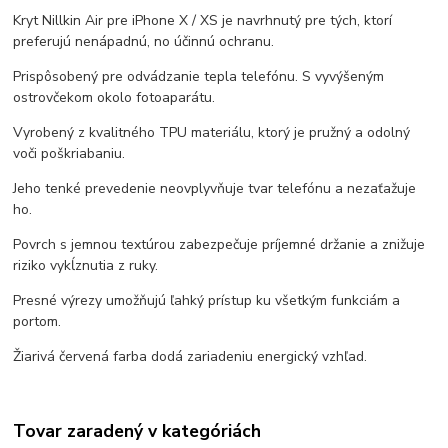
Kryt Nillkin Air pre iPhone X / XS je navrhnutý pre tých, ktorí
preferujú nenápadnú, no účinnú ochranu.
Prispôsobený pre odvádzanie tepla telefónu. S vyvýšeným
ostrovčekom okolo fotoaparátu.
Vyrobený z kvalitného TPU materiálu, ktorý je pružný a odolný
voči poškriabaniu.
Jeho tenké prevedenie neovplyvňuje tvar telefónu a nezaťažuje
ho.
Povrch s jemnou textúrou zabezpečuje príjemné držanie a znižuje
riziko vykĺznutia z ruky.
Presné výrezy umožňujú ľahký prístup ku všetkým funkciám a
portom.
Žiarivá červená farba dodá zariadeniu energický vzhľad.
Tovar zaradený v kategóriách