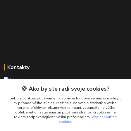
Kontakty
Zákaznícka podpora PREsmartfon.sk
+421 911 010 560
🍪 Ako by ste radi svoje cookies?
Po-Pia, 13-17 hod.
Súbory cookies používame na správne fungovanie nášho e-shopu
av prípade vášho súhlasu tiež na sledovanie štatistík o webe,
info@presmartfon.sk
meranie efektivity reklamných kampaní, zapamätanie vášho
obľúbeného nastavenia pri používaní stránok, či zobrazenie
reklám zodpovedajúcich vašim preferenciám.
Viac na využitie
cookies