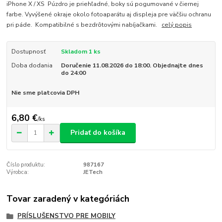
iPhone X / XS Púzdro je priehľadné, boky sú pogumované v čiernej
farbe. Vyvýšené okraje okolo fotoaparátu aj displeja pre väčšiu ochranu
pri páde. Kompatibilné s bezdrôtovými nabíjačkami.
celý popis
Dostupnosť
Skladom 1 ks
Doba dodania
Doručenie 11.08.2026 do 18:00. Objednajte dnes
do 24:00
Nie sme platcovia DPH
6,80 €
/
ks
Pridať do košíka
Číslo produktu:
987167
Výrobca:
JETech
Tovar zaradený v kategóriách
PRÍSLUŠENSTVO PRE MOBILY