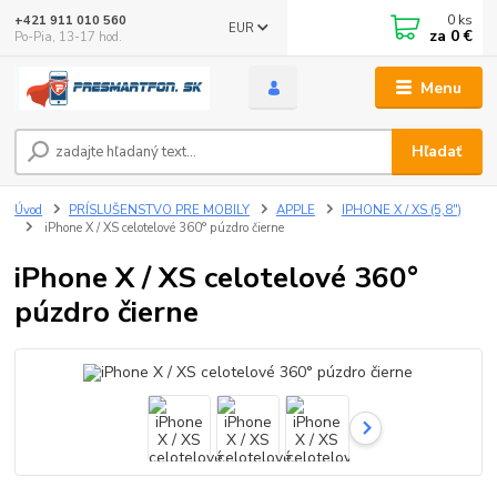
0
ks
+421 911 010 560
EUR
za
0 €
Po-Pia, 13-17 hod.
Menu
Hľadať
Úvod
PRÍSLUŠENSTVO PRE MOBILY
APPLE
IPHONE X / XS (5,8")
iPhone X / XS celotelové 360° púzdro čierne
iPhone X / XS celotelové 360°
púzdro čierne