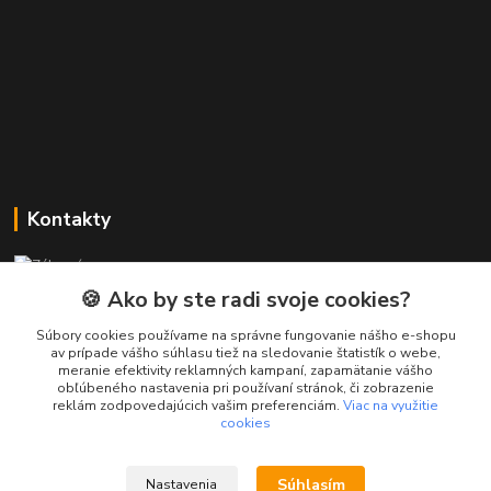
Kontakty
Zákaznícka podpora PREsmartfon.sk
+421 911 010 560
🍪 Ako by ste radi svoje cookies?
Po-Pia, 13-17 hod.
Súbory cookies používame na správne fungovanie nášho e-shopu
av prípade vášho súhlasu tiež na sledovanie štatistík o webe,
info@presmartfon.sk
meranie efektivity reklamných kampaní, zapamätanie vášho
obľúbeného nastavenia pri používaní stránok, či zobrazenie
reklám zodpovedajúcich vašim preferenciám.
Viac na využitie
cookies
Súhlasím
Nastavenia