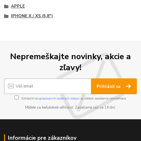
APPLE
IPHONE X / XS (5,8")
Nepremeškajte novinky, akcie a
zľavy!
Prihlásiť sa
Súhlasím so
spracovaním osobných údajov
za účelom zasielania newslettera.
Môžete sa kedykoľvek odhlásiť. Zasielame raz za 14 dní.
Informácie pre zákazníkov