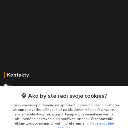
Kontakty
Zákaznícka podpora PREsmartfon.sk
+421 911 010 560
🍪 Ako by ste radi svoje cookies?
Po-Pia, 13-17 hod.
Súbory cookies používame na správne fungovanie nášho e-shopu
av prípade vášho súhlasu tiež na sledovanie štatistík o webe,
info@presmartfon.sk
meranie efektivity reklamných kampaní, zapamätanie vášho
obľúbeného nastavenia pri používaní stránok, či zobrazenie
reklám zodpovedajúcich vašim preferenciám.
Viac na využitie
cookies