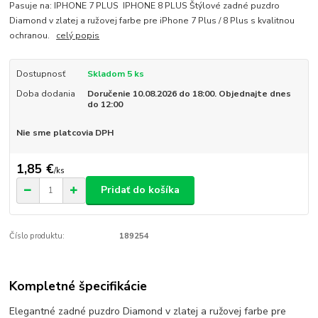
Pasuje na: IPHONE 7 PLUS IPHONE 8 PLUS Štýlové zadné puzdro
Diamond v zlatej a ružovej farbe pre iPhone 7 Plus / 8 Plus s kvalitnou
ochranou.
celý popis
Dostupnosť
Skladom 5 ks
Doba dodania
Doručenie 10.08.2026 do 18:00. Objednajte dnes
do 12:00
Nie sme platcovia DPH
1,85 €
/
ks
Pridať do košíka
Číslo produktu:
189254
Kompletné špecifikácie
Elegantné zadné puzdro Diamond v zlatej a ružovej farbe pre