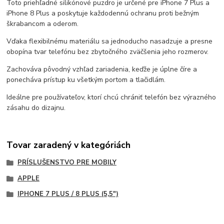
Toto priehľadné silikónové puzdro je určené pre iPhone 7 Plus a
iPhone 8 Plus a poskytuje každodennú ochranu proti bežným
škrabancom a oderom.
Vďaka flexibilnému materiálu sa jednoducho nasadzuje a presne
obopína tvar telefónu bez zbytočného zväčšenia jeho rozmerov.
Zachováva pôvodný vzhľad zariadenia, keďže je úplne číre a
ponecháva prístup ku všetkým portom a tlačidlám.
Ideálne pre používateľov, ktorí chcú chrániť telefón bez výrazného
zásahu do dizajnu.
Tovar zaradený v kategóriách
PRÍSLUŠENSTVO PRE MOBILY
APPLE
IPHONE 7 PLUS / 8 PLUS (5,5")