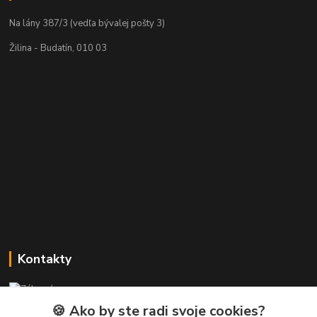
Na lány 387/3 (vedľa bývalej pošty 3)
Žilina - Budatín, 010 03
Kontakty
Zákaznícka podpora PREsmartfon.sk
+421 911 010 560
🍪 Ako by ste radi svoje cookies?