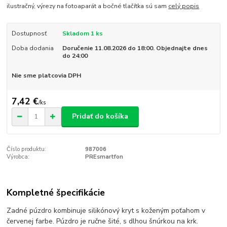
ilustračný, výrezy na fotoaparát a bočné tlačítka sú sam
celý popis
Dostupnosť
Skladom 1 ks
Doba dodania
Doručenie 11.08.2026 do 18:00. Objednajte dnes
do 24:00
Nie sme platcovia DPH
7,42 €
/
ks
Pridať do košíka
Číslo produktu:
987006
Výrobca:
PREsmartfon
Kompletné špecifikácie
Zadné púzdro kombinuje silikónový kryt s koženým poťahom v
červenej farbe. Púzdro je ručne šité, s dlhou šnúrkou na krk.