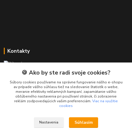
Kontakty
Zákaznícka podpora PREsmartfon.sk
+421 911 010 560
🍪 Ako by ste radi svoje cookies?
Po-Pia, 13-17 hod.
Súbory cookies používame na správne fungovanie nášho e-shopu
av prípade vášho súhlasu tiež na sledovanie štatistík o webe,
info@presmartfon.sk
meranie efektivity reklamných kampaní, zapamätanie vášho
obľúbeného nastavenia pri používaní stránok, či zobrazenie
reklám zodpovedajúcich vašim preferenciám.
Viac na využitie
cookies
Súhlasím
Nastavenia
PREsmartfon.sk