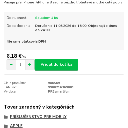
Pasuje pre:iPhone 7iPhone 8 zadné púzdro trblietavé modré
celý popis
Dostupnosť
Skladom 1 ks
Doba dodania
Doručenie 11.08.2026 do 18:00. Objednajte dnes
do 24:00
Nie sme platcovia DPH
6,18 €
/
ks
Pridať do košíka
Číslo produktu:
986569
EAN kód:
9900216369001
Výrobca:
PREsmartfon
Tovar zaradený v kategóriách
PRÍSLUŠENSTVO PRE MOBILY
APPLE