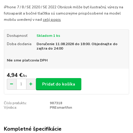
iPhone 7 / 8 / SE 2020 / SE 2022 Obrázok môže byť ilustračný, výrezy na
fotoaparát a bočné tlačítka sú samozrejme prispôsobené na model
mobilu uvedený v nad
celý popis
Dostupnosť
Skladom 1 ks
Doba dodania
Doručenie 11.08.2026 do 18:00. Objednajte do
zajtra do 24:00
Nie sme platcovia DPH
4,94 €
/
ks
Pridať do košíka
Číslo produktu:
987318
Výrobca:
PREsmartfon
Kompletné špecifikácie