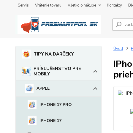
Servis
Vrátenie tovaru
Všetko o nákupe
Kontakty
Bl
Úvod
TIPY NA DARČEKY
iPho
PRÍSLUŠENSTVO PRE
prie
MOBILY
APPLE
IPHONE 17 PRO
IPHONE 17