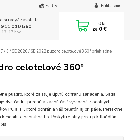
Prihlásenie
EUR
e si rady? Zavolajte.
0
ks
 911 010 560
za
0 €
, 13-17 hod.
7 / 8 / SE 2020 / SE 2022 púzdro celotelové 360° priehľadné
dro celotelové 360°
elne puzdro, ktoré zaisťuje úplnú ochranu zariadenia. Sada
je dve časti - prednú a zadnú časť vyrobené z odolných
álov PC a TP, ktoré ochránia váš telefón aj pri páde. Perfektne
a k mobilu a nehrubne ho. Poskytuje plný prístup k tlačidlám.
opis