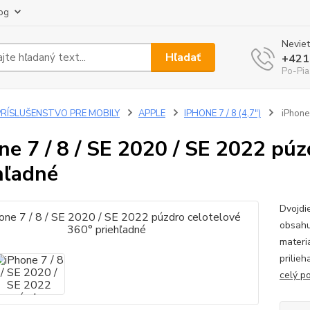
og
Neviet
Hľadať
+421
Po-Pia
PRÍSLUŠENSTVO PRE MOBILY
APPLE
IPHONE 7 / 8 (4,7")
iPhone 
ne 7 / 8 / SE 2020 / SE 2022 púz
hľadné
Dvojdi
obsahu
materi
prilieh
celý p