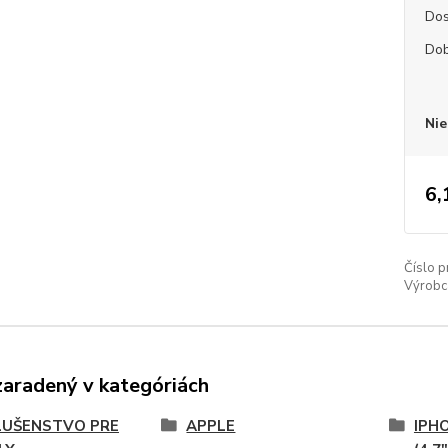
Dos
Dob
Nie
6,
Číslo p
Výrobc
zaradený v kategóriách
LUŠENSTVO PRE
APPLE
IPHO