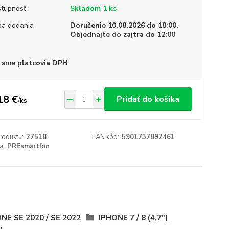
tupnosť
Skladom 1 ks
a dodania
Doručenie 10.08.2026 do 18:00.
Objednajte do zajtra do 12:00
 sme platcovia DPH
18 €
Pridať do košíka
/
ks
roduktu:
27518
EAN kód:
5901737892461
a:
PREsmartfon
NE SE 2020 / SE 2022
IPHONE 7 / 8 (4,7")