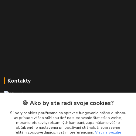
Kontakty
Zákaznícka podpora PREsmartfon.sk
+421 911 010 560
🍪 Ako by ste radi svoje cookies?
Po-Pia, 13-17 hod.
Súbory cookies používame na správne fungovanie nášho e-shopu
av prípade vášho súhlasu tiež na sledovanie štatistík o webe,
info@presmartfon.sk
meranie efektivity reklamných kampaní, zapamätanie vášho
obľúbeného nastavenia pri používaní stránok, či zobrazenie
reklám zodpovedajúcich vašim preferenciám.
Viac na využitie