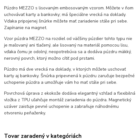
Púzdro MEZZO s lisovaným embosovaným vzorom. Môžete v ňom
uchovávať karty a bankovky; má špeciálne vrecká na doklady.
Vďaka pripojenej šnúrke môžete mať zariadenie stále pri sebe.
Zapínanie na magnet.
Vzor púzdra MEZZO na rozdiel od väčšiny púzdier tohto typu nie
je maľovaný ani tlačený, ale lisovaný na materiál pomocou lisu,
vďaka čomu je odolný, neopotrebúva sa a dodáva púzdru mäkký,
nerovný povrch, ktorý možno cítiť pod prstami.
Púzdro má dve vrecká na doklady, v ktorých môžete uschovať
karty aj bankovky. Šnúrka pripevnená k púzdru zaručuje bezpečné
uchopenie púzdra a umožňuje vám ho mať stále pri sebe.
Povrchová úprava z ekokože dodáva elegantný vzhľad a flexibilná
vložka z TPU uľahčuje montáž zariadenia do púzdra. Magnetický
uzáver zaisťuje pevné uchopenie a zabraňuje náhodnému
otvoreniu peňaženky.
Tovar zaradený v kategóriách