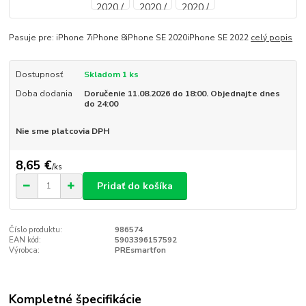
Pasuje pre: iPhone 7iPhone 8iPhone SE 2020iPhone SE 2022
celý popis
Dostupnosť
Skladom 1 ks
Doba dodania
Doručenie 11.08.2026 do 18:00. Objednajte dnes
do 24:00
Nie sme platcovia DPH
8,65 €
/
ks
Pridať do košíka
Číslo produktu:
986574
EAN kód:
5903396157592
Výrobca:
PREsmartfon
Kompletné špecifikácie