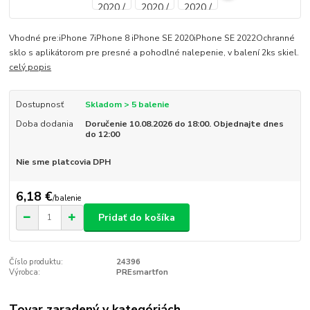
Vhodné pre:iPhone 7iPhone 8 iPhone SE 2020iPhone SE 2022Ochranné
sklo s aplikátorom pre presné a pohodlné nalepenie, v balení 2ks skiel.
celý popis
Dostupnosť
Skladom > 5 balenie
Doba dodania
Doručenie 10.08.2026 do 18:00. Objednajte dnes
do 12:00
Nie sme platcovia DPH
6,18 €
/
balenie
Pridať do košíka
Číslo produktu:
24396
Výrobca:
PREsmartfon
Tovar zaradený v kategóriách