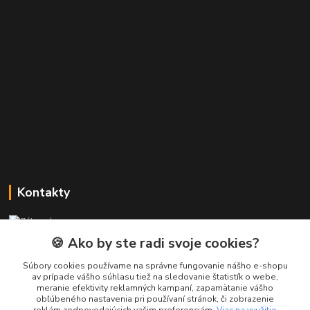
Kontakty
Zákaznícka podpora PREsmartfon.sk
+421 911 010 560
🍪 Ako by ste radi svoje cookies?
Po-Pia, 13-17 hod.
Súbory cookies používame na správne fungovanie nášho e-shopu
av prípade vášho súhlasu tiež na sledovanie štatistík o webe,
info@presmartfon.sk
meranie efektivity reklamných kampaní, zapamätanie vášho
obľúbeného nastavenia pri používaní stránok, či zobrazenie
reklám zodpovedajúcich vašim preferenciám.
Viac na využitie