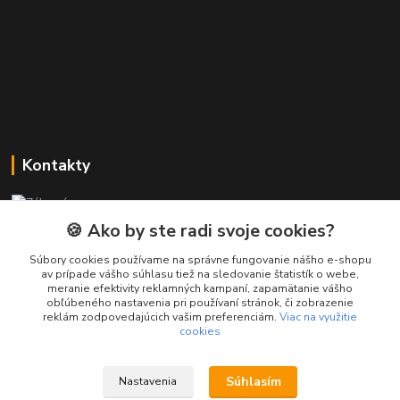
Kontakty
Zákaznícka podpora PREsmartfon.sk
+421 911 010 560
🍪 Ako by ste radi svoje cookies?
Po-Pia, 13-17 hod.
Súbory cookies používame na správne fungovanie nášho e-shopu
av prípade vášho súhlasu tiež na sledovanie štatistík o webe,
info@presmartfon.sk
meranie efektivity reklamných kampaní, zapamätanie vášho
obľúbeného nastavenia pri používaní stránok, či zobrazenie
reklám zodpovedajúcich vašim preferenciám.
Viac na využitie
cookies
Súhlasím
Nastavenia