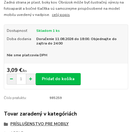
Zadná strana je plast, boky kov. Obrázok môže byť ilustračný, výrezy na
fotoaparát a bočné tlačítka sú samozrejme prispôsobené na model
mobilu uvedený v nadpise.
celý popis
Dostupnosť
Skladom 1 ks
Doba dodania
Doručenie 11.08.2026 do 18:00. Objednajte do
zajtra do 24:00
Nie sme platcovia DPH
3,09 €
/
ks
Pridať do košíka
Číslo produktu:
985259
Tovar zaradený v kategóriách
PRÍSLUŠENSTVO PRE MOBILY