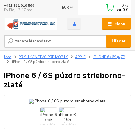
0
ks
+421 911 010 560
EUR
za
0 €
Po-Pia, 13-17 hod.
Menu
Hľadať
Úvod
PRÍSLUŠENSTVO PRE MOBILY
APPLE
IPHONE 6 / 6S (4,7")
iPhone 6 / 6S púzdro strieborno-zlaté
iPhone 6 / 6S púzdro strieborno-
zlaté