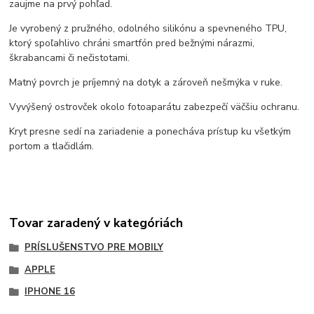
zaujme na prvý pohľad.
Je vyrobený z pružného, odolného silikónu a spevneného TPU,
ktorý spoľahlivo chráni smartfón pred bežnými nárazmi,
škrabancami či nečistotami.
Matný povrch je príjemný na dotyk a zároveň nešmýka v ruke.
Vyvýšený ostrovček okolo fotoaparátu zabezpečí väčšiu ochranu.
Kryt presne sedí na zariadenie a ponecháva prístup ku všetkým
portom a tlačidlám.
Tovar zaradený v kategóriách
PRÍSLUŠENSTVO PRE MOBILY
APPLE
IPHONE 16