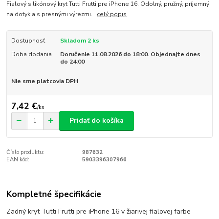
Fialový silikónový kryt Tutti Frutti pre iPhone 16. Odolný, pružný, príjemný
na dotyk a s presnými výrezmi.
celý popis
Dostupnosť
Skladom 2 ks
Doba dodania
Doručenie 11.08.2026 do 18:00. Objednajte dnes
do 24:00
Nie sme platcovia DPH
7,42 €
/
ks
Pridať do košíka
Číslo produktu:
987632
EAN kód:
5903396307966
Kompletné špecifikácie
Zadný kryt Tutti Frutti pre iPhone 16 v žiarivej fialovej farbe