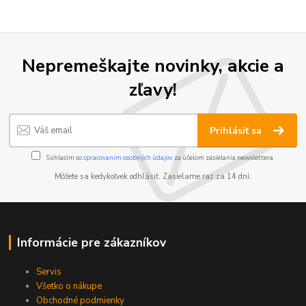
Nepremeškajte novinky, akcie a
zľavy!
Prihlásiť sa
Súhlasím so
spracovaním osobných údajov
za účelom zasielania newslettera.
Môžete sa kedykoľvek odhlásiť. Zasielame raz za 14 dní.
Informácie pre zákazníkov
Servis
Všetko o nákupe
Obchodné podmienky