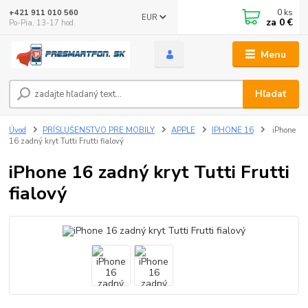
0
ks
+421 911 010 560
EUR
za
0 €
Po-Pia, 13-17 hod.
Menu
Hľadať
Úvod
PRÍSLUŠENSTVO PRE MOBILY
APPLE
IPHONE 16
iPhone
16 zadný kryt Tutti Frutti fialový
iPhone 16 zadný kryt Tutti Frutti
fialový