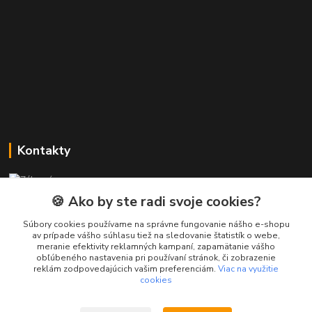
Kontakty
Zákaznícka podpora PREsmartfon.sk
+421 911 010 560
🍪 Ako by ste radi svoje cookies?
Po-Pia, 13-17 hod.
Súbory cookies používame na správne fungovanie nášho e-shopu
av prípade vášho súhlasu tiež na sledovanie štatistík o webe,
info@presmartfon.sk
meranie efektivity reklamných kampaní, zapamätanie vášho
obľúbeného nastavenia pri používaní stránok, či zobrazenie
reklám zodpovedajúcich vašim preferenciám.
Viac na využitie
cookies