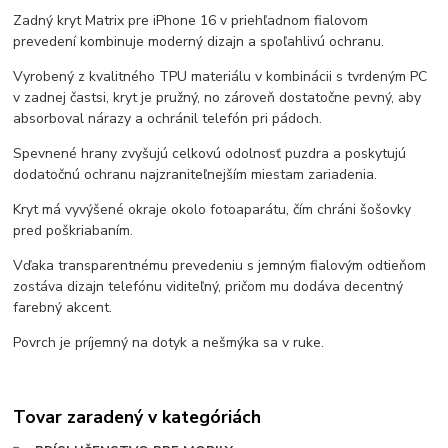
Zadný kryt Matrix pre iPhone 16 v priehľadnom fialovom
prevedení kombinuje moderný dizajn a spoľahlivú ochranu.
Vyrobený z kvalitného TPU materiálu v kombinácii s tvrdeným PC
v zadnej častsi, kryt je pružný, no zároveň dostatočne pevný, aby
absorboval nárazy a ochránil telefón pri pádoch.
Spevnené hrany zvyšujú celkovú odolnosť puzdra a poskytujú
dodatočnú ochranu najzraniteľnejším miestam zariadenia.
Kryt má vyvýšené okraje okolo fotoaparátu, čím chráni šošovky
pred poškriabaním.
Vďaka transparentnému prevedeniu s jemným fialovým odtieňom
zostáva dizajn telefónu viditeľný, pričom mu dodáva decentný
farebný akcent.
Povrch je príjemný na dotyk a nešmýka sa v ruke.
Tovar zaradený v kategóriách