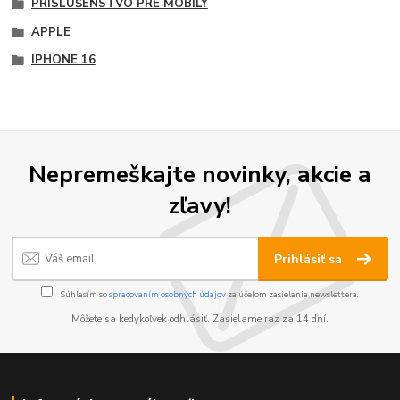
PRÍSLUŠENSTVO PRE MOBILY
APPLE
IPHONE 16
Nepremeškajte novinky, akcie a
zľavy!
Prihlásiť sa
Súhlasím so
spracovaním osobných údajov
za účelom zasielania newslettera.
Môžete sa kedykoľvek odhlásiť. Zasielame raz za 14 dní.