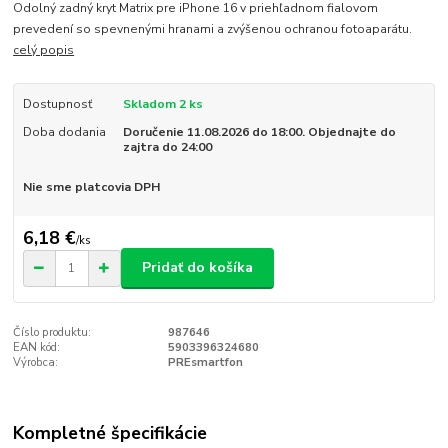
Odolný zadný kryt Matrix pre iPhone 16 v priehľadnom fialovom
prevedení so spevnenými hranami a zvýšenou ochranou fotoaparátu.
celý popis
Dostupnosť
Skladom 2 ks
Doba dodania
Doručenie 11.08.2026 do 18:00. Objednajte do
zajtra do 24:00
Nie sme platcovia DPH
6,18 €
/
ks
Pridať do košíka
Číslo produktu:
987646
EAN kód:
5903396324680
Výrobca:
PREsmartfon
Kompletné špecifikácie