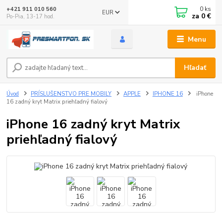
0
ks
+421 911 010 560
EUR
za
0 €
Po-Pia, 13-17 hod.
Menu
Hľadať
Úvod
PRÍSLUŠENSTVO PRE MOBILY
APPLE
IPHONE 16
iPhone
16 zadný kryt Matrix priehľadný fialový
iPhone 16 zadný kryt Matrix
priehľadný fialový