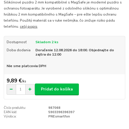
Silikónové puzdro 2 mm kompatibilné s MagSafe je moderné puzdro s
ochranou fotoaparátu. Je vyrobené z odolného silikónu s optimálnou
hrúbkou 2 mm kompatibilného s MagSafe – pre ešte lepšiu ochranu
telefónu. Použitý materiál sa v ruke nešmýka, čo znižuje riziko pádu
telefónu.
celý popis
Dostupnosť
Skladom 2 ks
Doba dodania
Doručenie 12.08.2026 do 18:00. Objednajte do
zajtra do 12:00
Nie sme platcovia DPH
9,89 €
/
ks
Pridať do košíka
Číslo produktu:
987068
EAN kód:
5903396396397
Výrobca:
PREsmartfon