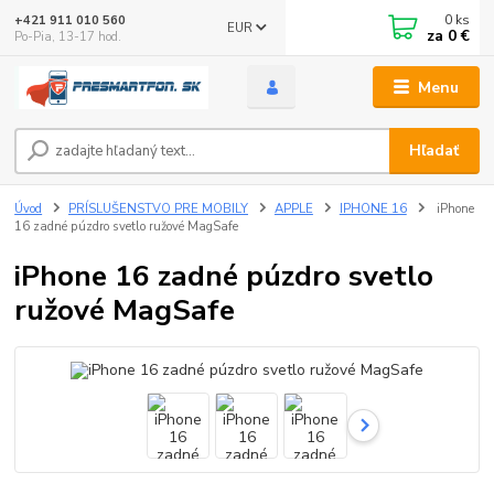
0
ks
+421 911 010 560
EUR
za
0 €
Po-Pia, 13-17 hod.
Menu
Hľadať
Úvod
PRÍSLUŠENSTVO PRE MOBILY
APPLE
IPHONE 16
iPhone
16 zadné púzdro svetlo ružové MagSafe
iPhone 16 zadné púzdro svetlo
ružové MagSafe