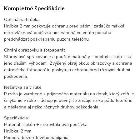
Kompletné špecifikácie
Optimálna hrúbka
Hrúbka 2 mm poskytuje ochranu pred pádmi, zatiaľ čo mäkká
mikrovláknová podšívka umiestnená vo vnútri pomáha
predchádzať poškriabaniu puzdra telefónu.
Chráni obrazovku a fotoaparát
Starostlivé spracovanie a použité materiály – odolný silikón – sú
jeho ďalšími výhodami. Zvýšený okraj okolo obrazovky a ochrana
ostrovčeka fotoaparátu poskytujú ochranu pred rôznymi druhmi
poškodenia.
Nešmýka sa v ruke
Puzdro je vyrobené z príjemného materiálu na dotyk, ktorý znižuje
šmýkanie v ruke – úchop je pevný, čo znižuje riziko pádu telefónu,
a následne aj riziko rôznych druhov poškodenia.
Špecifikácia:
Materiál: silikón + mikrovláknová podšívka
Hrúbka: 2 mm
Podpora bezdrôtového nabíjania