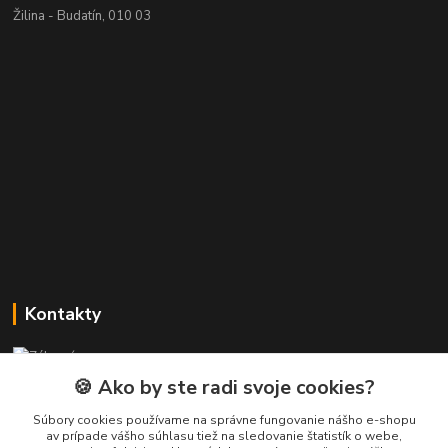
Žilina - Budatín, 010 03
Kontakty
Zákaznícka podpora PREsmartfon.sk
+421 911 010 560
🍪 Ako by ste radi svoje cookies?
Po-Pia, 13-17 hod.
Súbory cookies používame na správne fungovanie nášho e-shopu
av prípade vášho súhlasu tiež na sledovanie štatistík o webe,
info@presmartfon.sk