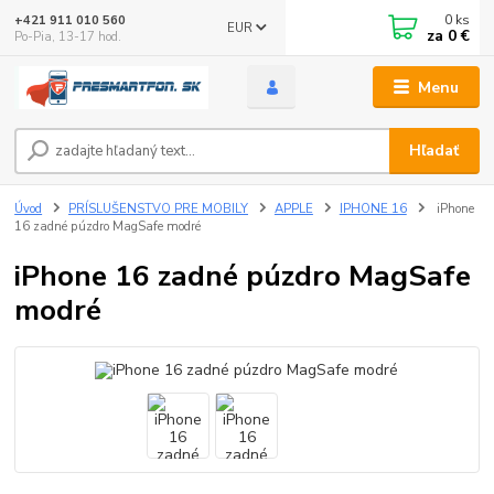
0
ks
+421 911 010 560
EUR
za
0 €
Po-Pia, 13-17 hod.
Menu
Hľadať
Úvod
PRÍSLUŠENSTVO PRE MOBILY
APPLE
IPHONE 16
iPhone
16 zadné púzdro MagSafe modré
iPhone 16 zadné púzdro MagSafe
modré