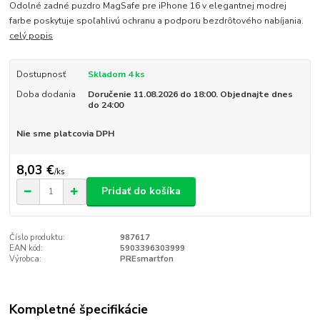
Odolné zadné puzdro MagSafe pre iPhone 16 v elegantnej modrej
farbe poskytuje spoľahlivú ochranu a podporu bezdrôtového nabíjania.
celý popis
Dostupnosť
Skladom 4 ks
Doba dodania
Doručenie 11.08.2026 do 18:00. Objednajte dnes
do 24:00
Nie sme platcovia DPH
8,03 €
/
ks
Pridať do košíka
Číslo produktu:
987617
EAN kód:
5903396303999
Výrobca:
PREsmartfon
Kompletné špecifikácie