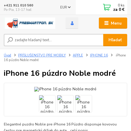
0
ks
+421 911 010 560
EUR
za
0 €
Po-Pia, 13-17 hod.
Menu
Hľadať
Úvod
PRÍSLUŠENSTVO PRE MOBILY
APPLE
IPHONE 16
iPhone
16 púzdro Noble modré
iPhone 16 púzdro Noble modré
Elegantné puzdro Noble pre iPhone 16 Púzdro disponuje kovovou
časťou pre magnetický držiak do auta.
celý popis