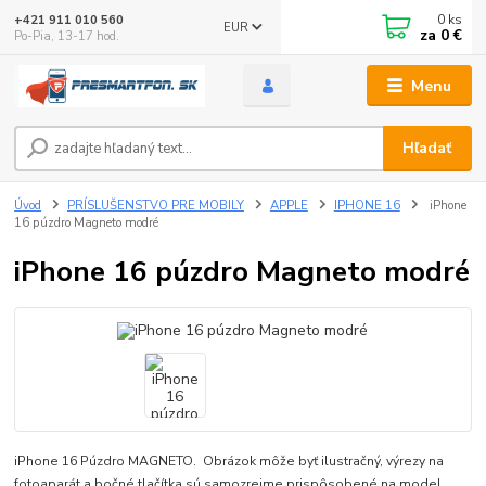
0
ks
+421 911 010 560
EUR
za
0 €
Po-Pia, 13-17 hod.
Menu
Hľadať
Úvod
PRÍSLUŠENSTVO PRE MOBILY
APPLE
IPHONE 16
iPhone
16 púzdro Magneto modré
iPhone 16 púzdro Magneto modré
iPhone 16 Púzdro MAGNETO. Obrázok môže byť ilustračný, výrezy na
fotoaparát a bočné tlačítka sú samozrejme prispôsobené na model