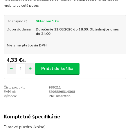
mobilu uv
celý popis
Dostupnosť
Skladom 1 ks
Doba dodania
Doručenie 11.08.2026 do 18:00. Objednajte dnes
do 24:00
Nie sme platcovia DPH
4,33 €
/
ks
Pridať do košíka
Číslo produktu:
986211
EAN kód:
5903396314308
Výrobca:
PREsmartfon
Kompletné špecifikácie
Diárové púzdro (kniha).