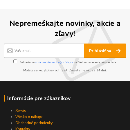
Nepremeškajte novinky, akcie a
zľavy!
Prihlásiť sa
Súhlasím so
spracovaním osobných údajov
za účelom zasielania newslettera.
Môžete sa kedykoľvek odhlásiť. Zasielame raz za 14 dní.
Informácie pre zákazníkov
Servis
Všetko o nákupe
Obchodné podmienky
Kontakty