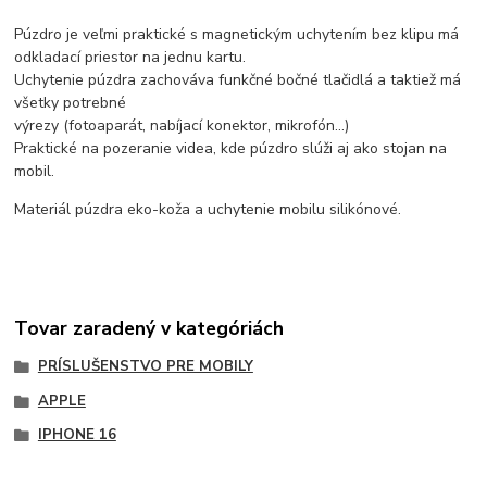
Púzdro je veľmi praktické s magnetickým uchytením bez klipu má
odkladací priestor na jednu kartu.
Uchytenie púzdra zachováva funkčné bočné tlačidlá a taktiež má
všetky potrebné
výrezy (fotoaparát, nabíjací konektor, mikrofón...)
Praktické na pozeranie videa, kde púzdro slúži aj ako stojan na
mobil.
Materiál púzdra eko-koža a uchytenie mobilu silikónové.
Tovar zaradený v kategóriách
PRÍSLUŠENSTVO PRE MOBILY
APPLE
IPHONE 16