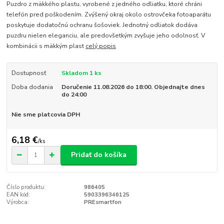
Puzdro z mäkkého plastu, vyrobené z jedného odliatku, ktoré chráni
telefón pred poškodením. Zvýšený okraj okolo ostrovčeka fotoaparátu
poskytuje dodatočnú ochranu šošoviek. Jednotný odliatok dodáva
puzdru nielen eleganciu, ale predovšetkým zvyšuje jeho odolnosť. V
kombinácii s mäkkým plast
celý popis
Dostupnosť
Skladom 1 ks
Doba dodania
Doručenie 11.08.2026 do 18:00. Objednajte dnes
do 24:00
Nie sme platcovia DPH
6,18 €
/
ks
Pridať do košíka
Číslo produktu:
986405
EAN kód:
5903396346125
Výrobca:
PREsmartfon