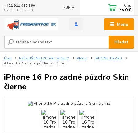
0
ks
+421 911 010 560
EUR
za
0 €
Po-Pia, 13-17 hod.
Menu
Hľadať
Úvod
PRÍSLUŠENSTVO PRE MOBILY
APPLE
IPHONE 16 PRO
iPhone 16 Pro zadné púzdro Skin čierne
iPhone 16 Pro zadné púzdro Skin
čierne