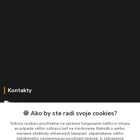
Kontakty
Zákaznícka podpora PREsmartfon.sk
+421 911 010 560
🍪 Ako by ste radi svoje cookies?
Po-Pia, 13-17 hod.
Súbory cookies používame na správne fungovanie nášho e-shopu
av prípade vášho súhlasu tiež na sledovanie štatistík o webe,
info@presmartfon.sk
meranie efektivity reklamných kampaní, zapamätanie vášho
obľúbeného nastavenia pri používaní stránok, či zobrazenie