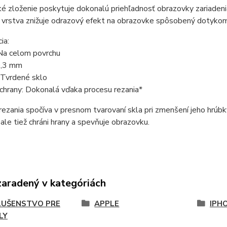
é zloženie poskytuje dokonalú priehľadnosť obrazovky zariaden
 vrstva znižuje odrazový efekt na obrazovke spôsobený dotykom
ia:
 Na celom povrchu
0,3 mm
 Tvrdené sklo
chrany: Dokonalá vďaka procesu rezania*
rezania spočíva v presnom tvarovaní skla pri zmenšení jeho hrúbk
 ale tiež chráni hrany a spevňuje obrazovku.
zaradený v kategóriách
LUŠENSTVO PRE
APPLE
IPH
LY