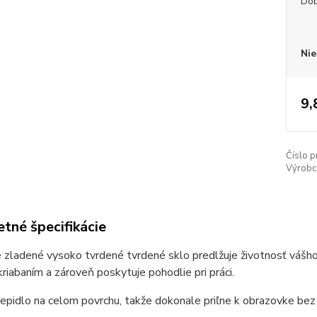
Dob
Nie
9,
Číslo p
Výrobc
tné špecifikácie
zladené vysoko tvrdené tvrdené sklo predlžuje životnosť vášho
riabaním a zároveň poskytuje pohodlie pri práci.
epidlo na celom povrchu, takže dokonale priľne k obrazovke bez