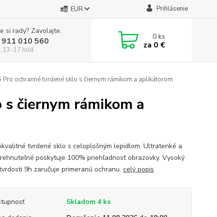
Prihlásenie
EUR
e si rady? Zavolajte.
0
ks
 911 010 560
za
0 €
, 13-17 hod.
 Pro ochranné tvrdené sklo s čiernym rámikom a aplikátorom
o s čiernym rámikom a
kvalitné tvrdené sklo s celoplošným lepidlom. Ultratenké a
rehnuteľné poskytuje 100% priehľadnosť obrazovky. Vysoký
 tvrdosti 9h zaručuje primeranú ochranu.
celý popis
tupnosť
Skladom 4 ks