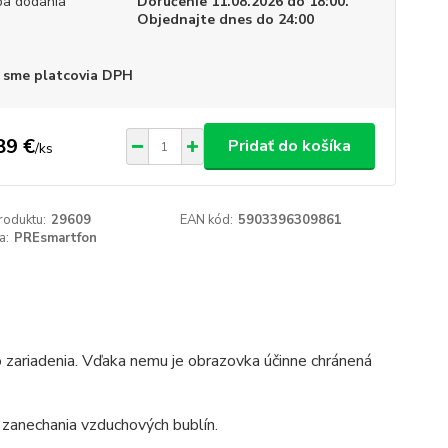
a dodania
Doručenie 11.08.2026 do 18:00.
Objednajte dnes do 24:00
 sme platcovia DPH
89 €
Pridať do košíka
/
ks
roduktu:
29609
EAN kód:
5903396309861
a:
PREsmartfon
 zariadenia. Vďaka nemu je obrazovka účinne chránená
 zanechania vzduchových bublín.