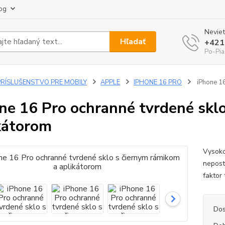
og
Neviet
Hľadať
+421
Po-Pia
PRÍSLUŠENSTVO PRE MOBILY
APPLE
IPHONE 16 PRO
iPhone 16
ne 16 Pro ochranné tvrdené skl
kátorom
Vysoko
nepost
faktor
Dos