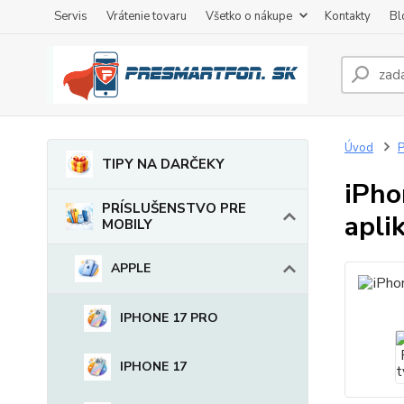
Servis
Vrátenie tovaru
Všetko o nákupe
Kontakty
Bl
Úvod
TIPY NA DARČEKY
iPho
PRÍSLUŠENSTVO PRE
apli
MOBILY
APPLE
IPHONE 17 PRO
IPHONE 17