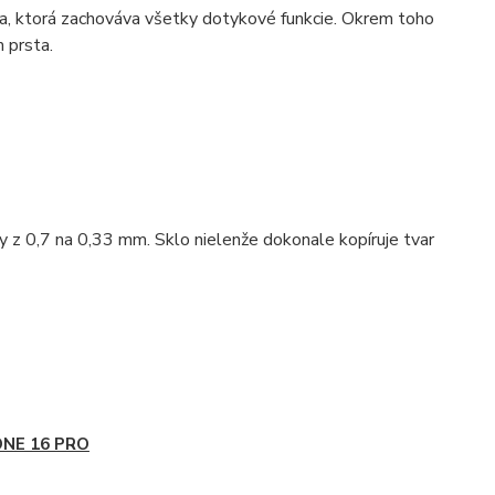
ia, ktorá zachováva všetky dotykové funkcie. Okrem toho
 prsta.
y z 0,7 na 0,33 mm. Sklo nielenže dokonale kopíruje tvar
ONE 16 PRO