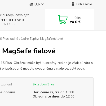
Prihlásenie
EUR
e si rady? Zavolajte.
0
ks
 911 010 560
za
0 €
, 13-17 hod.
6 Plus zadné púzdro Zephyr MagSafe fialové
 MagSafe fialové
 16 Plus Obrázok môže byť ilustračný, reálne je však púzdro s
i prispôsobené modelu uvedenému v nadpise.
celý popis
tupnosť
Skladom 3 ks
a dodania
Doručenie zajtra do 18:00.
Objednajte dnes do 12:00