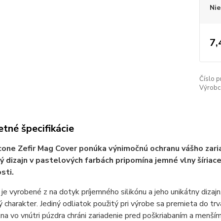
Nie
7,
Číslo p
Výrobc
tné špecifikácie
icone Zefir Mag Cover ponúka výnimočnú ochranu vášho zar
ý dizajn v pastelových farbách pripomína jemné vlny šíriac
sti.
 je vyrobené z na dotyk príjemného silikónu a jeho unikátny dizaj
 charakter. Jediný odliatok použitý pri výrobe sa premieta do t
na vo vnútri púzdra chráni zariadenie pred poškriabaním a menš