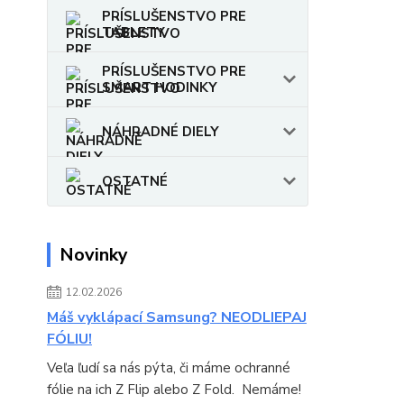
PRÍSLUŠENSTVO PRE
TABLETY
PRÍSLUŠENSTVO PRE
SMART HODINKY
NÁHRADNÉ DIELY
OSTATNÉ
Novinky
12.02.2026
Máš vyklápací Samsung? NEODLIEPAJ
FÓLIU!
Veľa ľudí sa nás pýta, či máme ochranné
fólie na ich Z Flip alebo Z Fold. Nemáme!