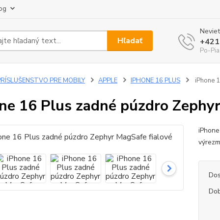
og
Neviet
Hľadať
+421
Po-Pia
PRÍSLUŠENSTVO PRE MOBILY
APPLE
IPHONE 16 PLUS
iPhone 1
ne 16 Plus zadné púzdro Zephyr
iPhone
výrezm
Dos
Dob