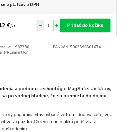
 sme platcovia DPH
42 €
Pridať do košíka
/
ks
roduktu:
987380
EAN kód:
5903396301674
a:
PREsmartfon
iadenia a podporu technológie MagSafe. Unikátny,
e sa po vodnej hladine, čo sa premieta do dojmu
n, ktorý pripomína vlny hýbané vetrom, dodáva celej veci
rvanlivosti púzdra. Okrem toho mäkká podšívka z
ím poškodením.