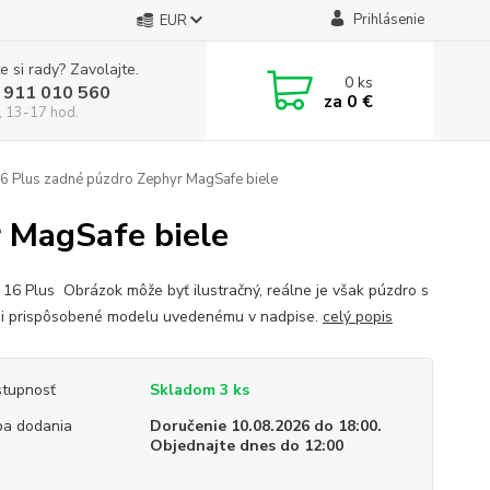
Prihlásenie
EUR
e si rady? Zavolajte.
0
ks
 911 010 560
za
0 €
, 13-17 hod.
6 Plus zadné púzdro Zephyr MagSafe biele
 MagSafe biele
 16 Plus Obrázok môže byť ilustračný, reálne je však púzdro s
i prispôsobené modelu uvedenému v nadpise.
celý popis
tupnosť
Skladom 3 ks
a dodania
Doručenie 10.08.2026 do 18:00.
Objednajte dnes do 12:00