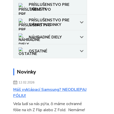
PRÍSLUŠENSTVO PRE
TABLETY
PRÍSLUŠENSTVO PRE
SMART HODINKY
NÁHRADNÉ DIELY
OSTATNÉ
Novinky
12.02.2026
Máš vyklápací Samsung? NEODLIEPAJ
FÓLIU!
Veľa ľudí sa nás pýta, či máme ochranné
fólie na ich Z Flip alebo Z Fold. Nemáme!