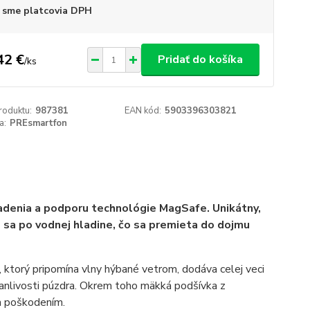
 sme platcovia DPH
42 €
Pridať do košíka
/
ks
roduktu:
987381
EAN kód:
5903396303821
a:
PREsmartfon
iadenia a podporu technológie MagSafe. Unikátny,
e sa po vodnej hladine, čo sa premieta do dojmu
n, ktorý pripomína vlny hýbané vetrom, dodáva celej veci
rvanlivosti púzdra. Okrem toho mäkká podšívka z
ím poškodením.