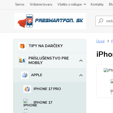
Servis
Vrátenie tovaru
Všetko o nákupe
Kontakty
Bl
Úvod
TIPY NA DARČEKY
iPho
PRÍSLUŠENSTVO PRE
MOBILY
APPLE
IPHONE 17 PRO
IPHONE 17