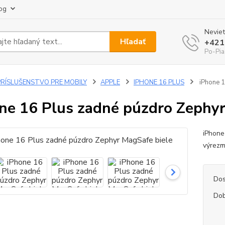
og
Neviet
Hľadať
+421
Po-Pia
PRÍSLUŠENSTVO PRE MOBILY
APPLE
IPHONE 16 PLUS
iPhone 1
ne 16 Plus zadné púzdro Zephyr
iPhone
výrezm
Dos
Dob