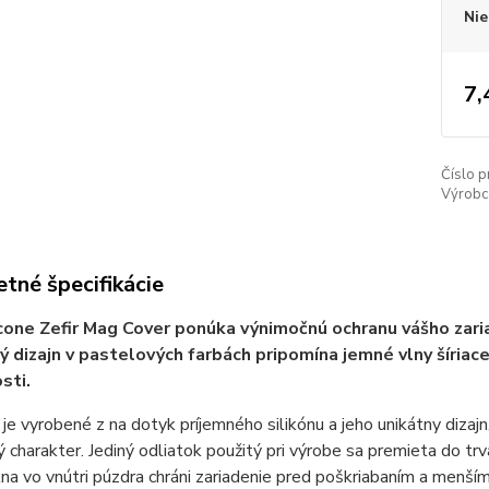
Nie
7,
Číslo p
Výrobc
tné špecifikácie
icone Zefir Mag Cover ponúka výnimočnú ochranu vášho zar
ý dizajn v pastelových farbách pripomína jemné vlny šíriac
sti.
 je vyrobené z na dotyk príjemného silikónu a jeho unikátny dizaj
 charakter. Jediný odliatok použitý pri výrobe sa premieta do t
na vo vnútri púzdra chráni zariadenie pred poškriabaním a menš