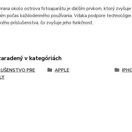
rana okolo ostrova fotoaparátu je ďalším prvkom, ktorý zvyšuje
ím počas každodenného používania. Vďaka podpore technológie M
ého príslušenstva, čo zvyšuje jeho funkčnosť.
zaradený v kategóriách
LUŠENSTVO PRE
APPLE
IPH
LY