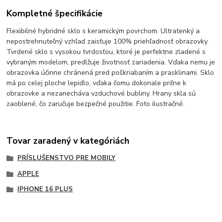
Kompletné špecifikácie
Flexibilné hybridné sklo s keramickým povrchom. Ultratenký a
nepostrehnuteľný vzhľad zaisťuje 100% priehľadnosť obrazovky.
Tvrdené sklo s vysokou tvrdosťou, ktoré je perfektne zladené s
vybraným modelom, predlžuje životnosť zariadenia. Vďaka nemu je
obrazovka účinne chránená pred poškriabaním a prasklinami. Sklo
má po celej ploche lepidlo, vďaka čomu dokonale priľne k
obrazovke a nezanecháva vzduchové bubliny. Hrany skla sú
zaoblené, čo zaručuje bezpečné použitie. Foto ilustračné.
Tovar zaradený v kategóriách
PRÍSLUŠENSTVO PRE MOBILY
APPLE
IPHONE 16 PLUS