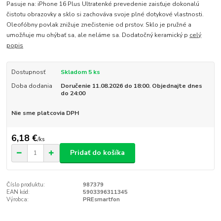
Pasuje na: iPhone 16 Plus Ultratenké prevedenie zaisťuje dokonalú
čistotu obrazovky a sklo si zachováva svoje plné dotykové vlastnosti.
Oleofóbny povlak znižuje znečistenie od prstov. Sklo je pružné a
umožňuje mu ohýbať sa, ale neláme sa. Dodatočný keramický p
celý
popis
Dostupnosť
Skladom 5 ks
Doba dodania
Doručenie 11.08.2026 do 18:00. Objednajte dnes
do 24:00
Nie sme platcovia DPH
6,18 €
/
ks
Pridať do košíka
Číslo produktu:
987379
EAN kód:
5903396311345
Výrobca:
PREsmartfon