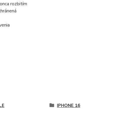
onca rozbitím
chránená
venia
LE
IPHONE 16