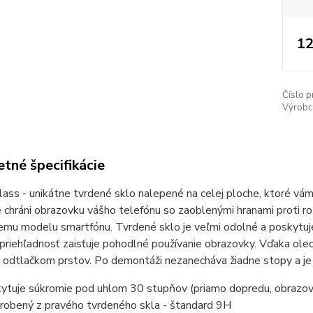
12
Číslo p
Výrobc
tné špecifikácie
lass - unikátne tvrdené sklo nalepené na celej ploche, ktoré v
chráni obrazovku vášho telefónu so zaoblenými hranami proti ro
mu modelu smartfónu. Tvrdené sklo je veľmi odolné a poskytuje
 priehľadnosť zaisťuje pohodlné používanie obrazovky. Vďaka o
 odtlačkom prstov. Po demontáži nezanecháva žiadne stopy a je
ytuje súkromie pod uhlom 30 stupňov (priamo dopredu, obrazovka
yrobený z pravého tvrdeného skla - štandard 9H