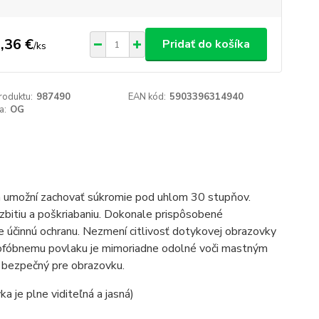
,36 €
Pridať do košíka
/
ks
roduktu:
987490
EAN kód:
5903396314940
a:
OG
ám umožní zachovať súkromie pod uhlom 30 stupňov.
zbitiu a poškriabaniu. Dokonale prispôsobené
 účinnú ochranu. Nezmení citlivosť dotykovej obrazovky
leofóbnemu povlaku je mimoriadne odolné voči mastným
 bezpečný pre obrazovku.
 je plne viditeľná a jasná)