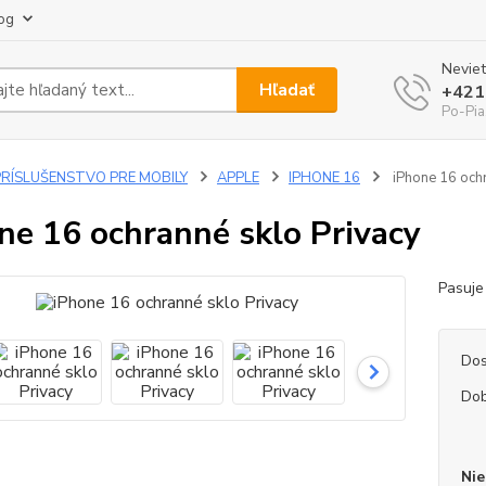
og
Neviet
Hľadať
+421
Po-Pia
PRÍSLUŠENSTVO PRE MOBILY
APPLE
IPHONE 16
iPhone 16 ochr
ne 16 ochranné sklo Privacy
Pasuje
Dos
Dob
Nie