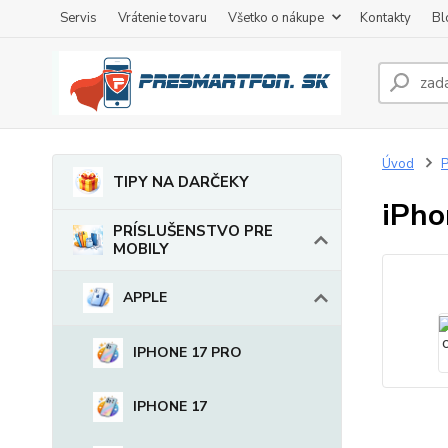
Servis
Vrátenie tovaru
Všetko o nákupe
Kontakty
Bl
Úvod
TIPY NA DARČEKY
iPho
PRÍSLUŠENSTVO PRE
MOBILY
APPLE
IPHONE 17 PRO
IPHONE 17