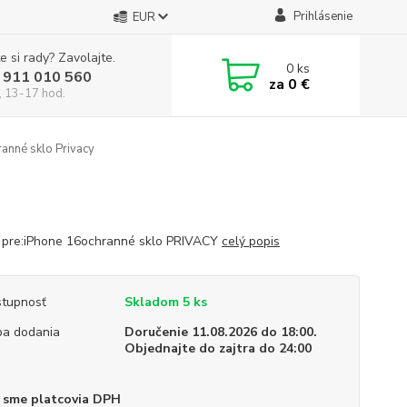
Prihlásenie
EUR
e si rady? Zavolajte.
0
ks
 911 010 560
za
0 €
, 13-17 hod.
anné sklo Privacy
 pre:iPhone 16ochranné sklo PRIVACY
celý popis
tupnosť
Skladom 5 ks
a dodania
Doručenie 11.08.2026 do 18:00.
Objednajte do zajtra do 24:00
 sme platcovia DPH