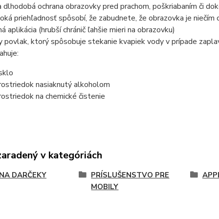
a dlhodobá ochrana obrazovky pred prachom, poškriabaním či dok
oká priehľadnosť spôsobí, že zabudnete, že obrazovka je niečím 
á aplikácia (hrubší chránič ľahšie mieri na obrazovku)
 povlak, ktorý spôsobuje stekanie kvapiek vody v prípade zapla
ahuje:
sklo
prostriedok nasiaknutý alkoholom
prostriedok na chemické čistenie
zaradený v kategóriách
 NA DARČEKY
PRÍSLUŠENSTVO PRE
APP
MOBILY