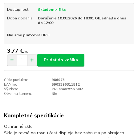
Dostupnosť
Skladom > 5 ks
Doba dodania
Doručenie 10.08.2026 do 18:00. Objednajte dnes
do 12:00
Nie sme platcovia DPH
3,77 €
/
ks
Pridať do košíka
Číslo produktu:
986078
EAN kód:
5903396311512
Výrobca:
PREsmartfon Sklo
Otvor na kameru:
Nie
Kompletné špecifikácie
Ochranné sklo.
Sklo je rovné na rovnú časť displeja bez zahnutia po okrajoch