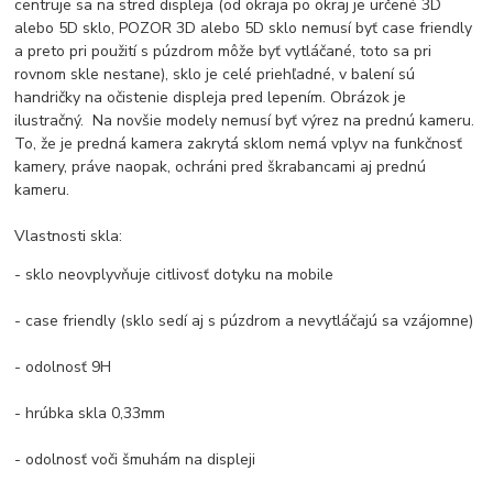
centruje sa na stred displeja (od okraja po okraj je určené 3D
alebo 5D sklo, POZOR 3D alebo 5D sklo nemusí byť case friendly
a preto pri použití s púzdrom môže byť vytláčané, toto sa pri
rovnom skle nestane), sklo je celé priehľadné, v balení sú
handričky na očistenie displeja pred lepením. Obrázok je
ilustračný. Na novšie modely nemusí byť výrez na prednú kameru.
To, že je predná kamera zakrytá sklom nemá vplyv na funkčnosť
kamery, práve naopak, ochráni pred škrabancami aj prednú
kameru.
Vlastnosti skla:
- sklo neovplyvňuje citlivosť dotyku na mobile
- case friendly (sklo sedí aj s púzdrom a nevytláčajú sa vzájomne)
- odolnosť 9H
- hrúbka skla 0,33mm
- odolnosť voči šmuhám na displeji