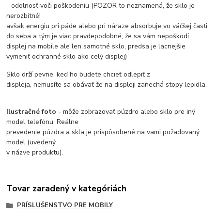
- odolnosť voči poškodeniu (POZOR to neznamená, že sklo je
nerozbitné!
avšak energiu pri páde alebo pri náraze absorbuje vo väčšej časti
do seba a tým je viac pravdepodobné, že sa vám nepoškodí
displej na mobile ale len samotné sklo, predsa je lacnejšie
vymeniť ochranné sklo ako celý displej)
Sklo drží pevne, keď ho budete chcieť odlepiť z
displeja, nemusíte sa obávať že na displeji zanechá stopy lepidla.
Ilustračné foto
- môže zobrazovať púzdro alebo sklo pre iný
model telefónu. Reálne
prevedenie púzdra a skla je prispôsobené na vami požadovaný
model (uvedený
v názve produktu).
Tovar zaradený v kategóriách
PRÍSLUŠENSTVO PRE MOBILY