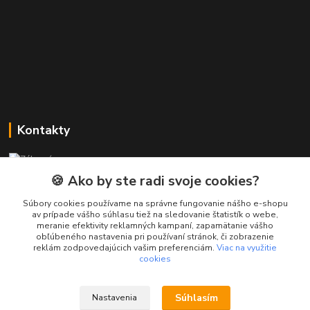
Kontakty
Zákaznícka podpora PREsmartfon.sk
+421 911 010 560
🍪 Ako by ste radi svoje cookies?
Po-Pia, 13-17 hod.
Súbory cookies používame na správne fungovanie nášho e-shopu
av prípade vášho súhlasu tiež na sledovanie štatistík o webe,
info@presmartfon.sk
meranie efektivity reklamných kampaní, zapamätanie vášho
obľúbeného nastavenia pri používaní stránok, či zobrazenie
reklám zodpovedajúcich vašim preferenciám.
Viac na využitie
cookies
Súhlasím
Nastavenia