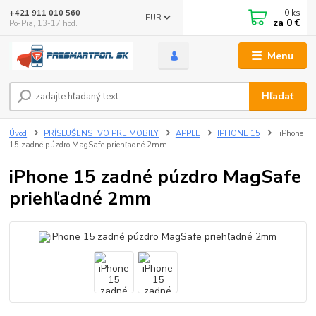
0
ks
+421 911 010 560
EUR
za
0 €
Po-Pia, 13-17 hod.
Menu
Hľadať
Úvod
PRÍSLUŠENSTVO PRE MOBILY
APPLE
IPHONE 15
iPhone
15 zadné púzdro MagSafe priehľadné 2mm
iPhone 15 zadné púzdro MagSafe
priehľadné 2mm