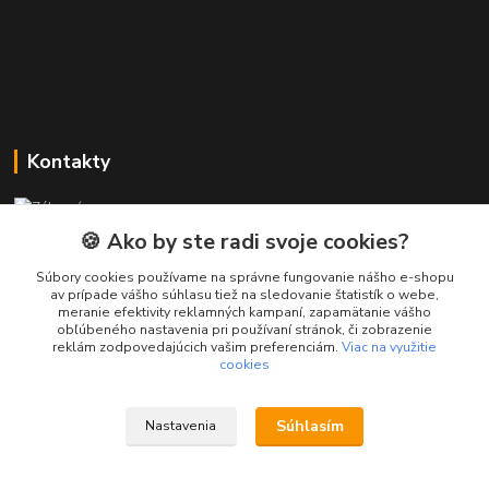
Kontakty
Zákaznícka podpora PREsmartfon.sk
+421 911 010 560
🍪 Ako by ste radi svoje cookies?
Po-Pia, 13-17 hod.
Súbory cookies používame na správne fungovanie nášho e-shopu
av prípade vášho súhlasu tiež na sledovanie štatistík o webe,
info@presmartfon.sk
meranie efektivity reklamných kampaní, zapamätanie vášho
obľúbeného nastavenia pri používaní stránok, či zobrazenie
reklám zodpovedajúcich vašim preferenciám.
Viac na využitie
cookies
Súhlasím
Nastavenia
PREsmartfon.sk
Vytvorené na
Eshop-rychlo.sk