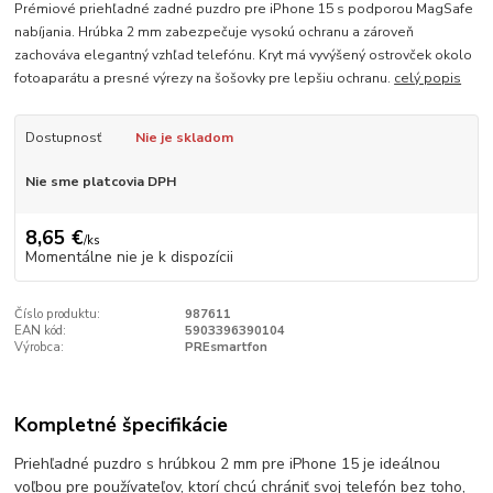
Prémiové priehľadné zadné puzdro pre iPhone 15 s podporou MagSafe
nabíjania. Hrúbka 2 mm zabezpečuje vysokú ochranu a zároveň
zachováva elegantný vzhľad telefónu. Kryt má vyvýšený ostrovček okolo
fotoaparátu a presné výrezy na šošovky pre lepšiu ochranu.
celý popis
Dostupnosť
Nie je skladom
Nie sme platcovia DPH
8,65 €
/
ks
Momentálne nie je k dispozícii
Číslo produktu:
987611
EAN kód:
5903396390104
Výrobca:
PREsmartfon
Kompletné špecifikácie
Priehľadné puzdro s hrúbkou 2 mm pre iPhone 15 je ideálnou
voľbou pre používateľov, ktorí chcú chrániť svoj telefón bez toho,