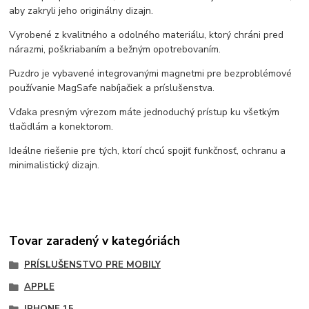
aby zakryli jeho originálny dizajn.
Vyrobené z kvalitného a odolného materiálu, ktorý chráni pred
nárazmi, poškriabaním a bežným opotrebovaním.
Puzdro je vybavené integrovanými magnetmi pre bezproblémové
používanie MagSafe nabíjačiek a príslušenstva.
Vďaka presným výrezom máte jednoduchý prístup ku všetkým
tlačidlám a konektorom.
Ideálne riešenie pre tých, ktorí chcú spojiť funkčnosť, ochranu a
minimalistický dizajn.
Tovar zaradený v kategóriách
PRÍSLUŠENSTVO PRE MOBILY
APPLE
IPHONE 15