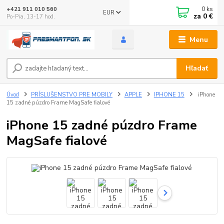
0
ks
+421 911 010 560
EUR
za
0 €
Po-Pia, 13-17 hod.
Menu
Hľadať
Úvod
PRÍSLUŠENSTVO PRE MOBILY
APPLE
IPHONE 15
iPhone
15 zadné púzdro Frame MagSafe fialové
iPhone 15 zadné púzdro Frame
MagSafe fialové