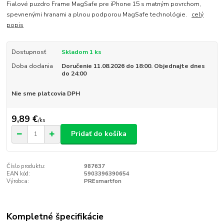
Fialové puzdro Frame MagSafe pre iPhone 15 s matným povrchom,
spevnenými hranami a plnou podporou MagSafe technológie.
celý
popis
Dostupnosť
Skladom 1 ks
Doba dodania
Doručenie 11.08.2026 do 18:00. Objednajte dnes
do 24:00
Nie sme platcovia DPH
9,89 €
/
ks
Pridať do košíka
Číslo produktu:
987637
EAN kód:
5903396390654
Výrobca:
PREsmartfon
Kompletné špecifikácie