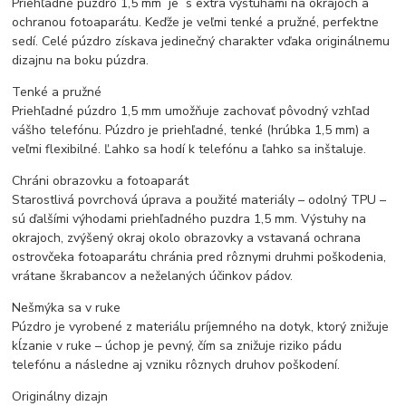
Priehľadné púzdro 1,5 mm je s extra výstuhami na okrajoch a
ochranou fotoaparátu. Keďže je veľmi tenké a pružné, perfektne
sedí. Celé púzdro získava jedinečný charakter vďaka originálnemu
dizajnu na boku púzdra.
Tenké a pružné
Priehľadné púzdro 1,5 mm umožňuje zachovať pôvodný vzhľad
vášho telefónu. Púzdro je priehľadné, tenké (hrúbka 1,5 mm) a
veľmi flexibilné. Ľahko sa hodí k telefónu a ľahko sa inštaluje.
Chráni obrazovku a fotoaparát
Starostlivá povrchová úprava a použité materiály – odolný TPU –
sú ďalšími výhodami priehľadného puzdra 1,5 mm. Výstuhy na
okrajoch, zvýšený okraj okolo obrazovky a vstavaná ochrana
ostrovčeka fotoaparátu chránia pred rôznymi druhmi poškodenia,
vrátane škrabancov a neželaných účinkov pádov.
Nešmýka sa v ruke
Púzdro je vyrobené z materiálu príjemného na dotyk, ktorý znižuje
kĺzanie v ruke – úchop je pevný, čím sa znižuje riziko pádu
telefónu a následne aj vzniku rôznych druhov poškodení.
Originálny dizajn