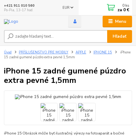
0
ks
+421 911 010 560
EUR
za
0 €
Po-Pia, 13-17 hod.
Menu
Hľadať
Úvod
PRÍSLUŠENSTVO PRE MOBILY
APPLE
IPHONE 15
iPhone
15 zadné gumené púzdro extra pevné 1,5mm
iPhone 15 zadné gumené púzdro
extra pevné 1,5mm
iPhone 15 Obrázok môže byť ilustračný, výrezy na fotoaparát a bočné