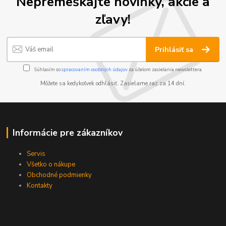
Nepremeškajte novinky, akcie a
zľavy!
Prihlásiť sa
Súhlasím so
spracovaním osobných údajov
za účelom zasielania newslettera.
Môžete sa kedykoľvek odhlásiť. Zasielame raz za 14 dní.
Informácie pre zákazníkov
Servis
Všetko o nákupe
Obchodné podmienky
Kontakty