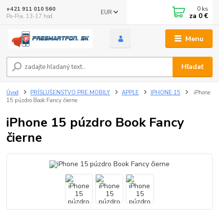
0
ks
+421 911 010 560
EUR
za
0 €
Po-Pia, 13-17 hod.
Menu
Hľadať
Úvod
PRÍSLUŠENSTVO PRE MOBILY
APPLE
IPHONE 15
iPhone
15 púzdro Book Fancy čierne
iPhone 15 púzdro Book Fancy
čierne