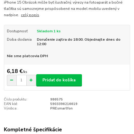
iPhone 15 Obrázok môže byť ilustračný, výrezy na fotoaparát a bočné
tlačítka sú samozrejme prispôsobené na model mobilu uvedený v
nadpise.
celý popis
Dostupnosť
Skladom 1 ks
Doba dodania
Doručenie zajtra do 18:00. Objednajte dnes do
12:00
Nie sme platcovia DPH
6,18 €
/
ks
Pridať do košíka
Číslo produktu:
986575
EAN kód:
5903396216619
Výrobca:
PREsmartfon
Kompletné špecifikácie