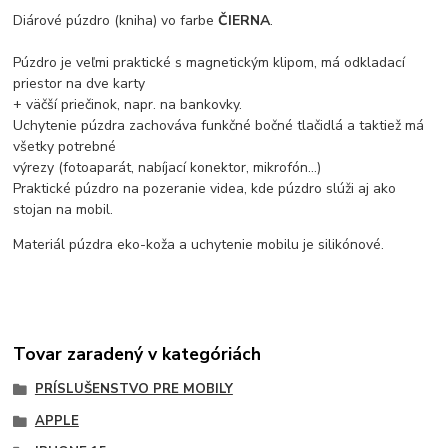
Diárové púzdro (kniha) vo farbe
ČIERNA
.
Púzdro je veľmi praktické s magnetickým klipom, má odkladací
priestor na dve karty
+ väčší priečinok, napr. na bankovky.
Uchytenie púzdra zachováva funkčné bočné tlačidlá a taktiež má
všetky potrebné
výrezy (fotoaparát, nabíjací konektor, mikrofón...)
Praktické púzdro na pozeranie videa, kde púzdro slúži aj ako
stojan na mobil.
Materiál púzdra eko-koža a uchytenie mobilu je silikónové.
Tovar zaradený v kategóriách
PRÍSLUŠENSTVO PRE MOBILY
APPLE