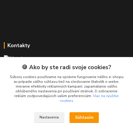
Kontakty
Zákaznícka podpora PREsmartfon.sk
+421 911 010 560
🍪 Ako by ste radi svoje cookies?
Po-Pia, 13-17 hod.
Súbory cookies používame na správne fungovanie nášho e-shopu
av prípade vášho súhlasu tiež na sledovanie štatistík o webe,
info@presmartfon.sk
meranie efektivity reklamných kampaní, zapamätanie vášho
obľúbeného nastavenia pri používaní stránok, či zobrazenie
reklám zodpovedajúcich vašim preferenciám.
Viac na využitie
cookies
Súhlasím
Nastavenia
PREsmartfon.sk
Vytvorené na
Eshop-rychlo.sk