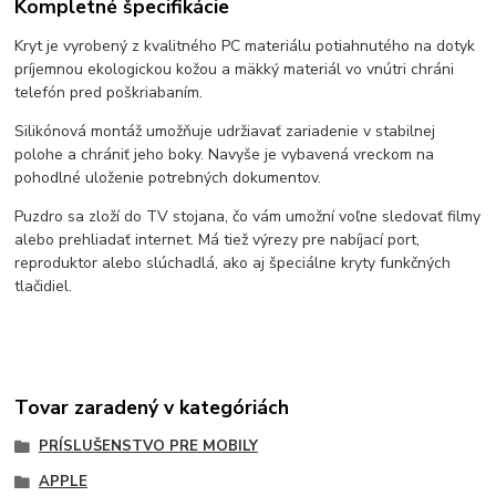
Kompletné špecifikácie
Kryt je vyrobený z kvalitného PC materiálu potiahnutého na dotyk
príjemnou ekologickou kožou a mäkký materiál vo vnútri chráni
telefón pred poškriabaním.
Silikónová montáž umožňuje udržiavať zariadenie v stabilnej
polohe a chrániť jeho boky. Navyše je vybavená vreckom na
pohodlné uloženie potrebných dokumentov.
Puzdro sa zloží do TV stojana, čo vám umožní voľne sledovať filmy
alebo prehliadať internet. Má tiež výrezy pre nabíjací port,
reproduktor alebo slúchadlá, ako aj špeciálne kryty funkčných
tlačidiel.
Tovar zaradený v kategóriách
PRÍSLUŠENSTVO PRE MOBILY
APPLE