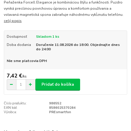
Peňaženka Forcell Elegance je kombináciou štýlu a funkčnosti. Puzdro
vyniká precíznou povrchovou úpravou a komfortom používania a
vstavaná magnetická spona zabraňuje náhodnému vykĺznutiu telefónu.
celý popis
Dostupnosť
Skladom 1 ks
Doba dodania
Doručenie 11.08.2026 do 18:00. Objednajte dnes
do 24:00
Nie sme platcovia DPH
7,42 €
/
ks
Pridať do košíka
Číslo produktu:
986552
EAN kód:
8586025370264
Výrobca:
PREsmartfon