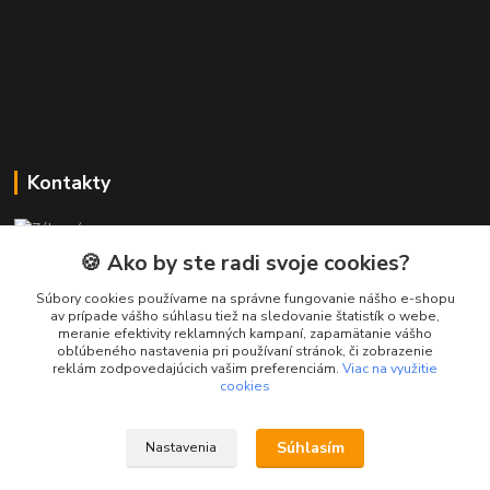
Kontakty
Zákaznícka podpora PREsmartfon.sk
+421 911 010 560
🍪 Ako by ste radi svoje cookies?
Po-Pia, 13-17 hod.
Súbory cookies používame na správne fungovanie nášho e-shopu
av prípade vášho súhlasu tiež na sledovanie štatistík o webe,
info@presmartfon.sk
meranie efektivity reklamných kampaní, zapamätanie vášho
obľúbeného nastavenia pri používaní stránok, či zobrazenie
reklám zodpovedajúcich vašim preferenciám.
Viac na využitie
cookies
Súhlasím
Nastavenia
PREsmartfon.sk