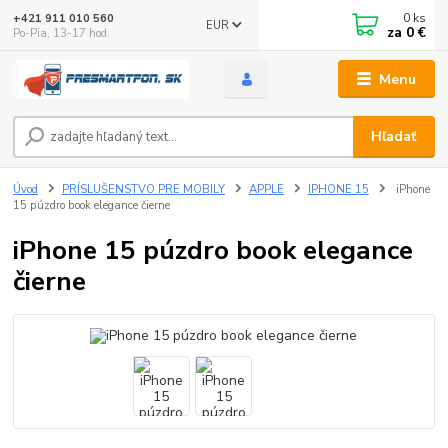
0
ks
+421 911 010 560
EUR
za
0 €
Po-Pia, 13-17 hod.
Menu
Hľadať
Úvod
PRÍSLUŠENSTVO PRE MOBILY
APPLE
IPHONE 15
iPhone
15 púzdro book elegance čierne
iPhone 15 púzdro book elegance
čierne