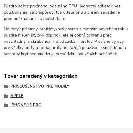
Púzdro soft z pružného, ​​odolného TPU (jednotný odliatok bez
polstrovania) sa prispôsobí tvaru telefónu a chráni zariadenie
pred poškriabaním a nečistotami.
Na dotyk príjemný, protišmykový povrch s matným povrchom robí z
puzdra nielen štýlový doplnok, ale aj dobrú ochranu pred
nevzhľadnými škrabancami a odtlačkami prstov. Precízne výrezy
pre všetky porty a fotoaparáty nesťažujú používanie smartfónu a
samotný kryt neobmedzuje prevádzku indukčných nabíjačiek.
Tovar zaradený v kategóriách
PRÍSLUŠENSTVO PRE MOBILY
APPLE
IPHONE 15 PRO