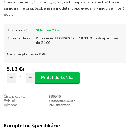
Obrázok môže byť ilustračný, výrezy na fotoaparát a bočné tlačítka sú
samozrejme prispôsobené na model mobilu uvedený v nadpise.
celý
popis
Dostupnosť
Skladom 2 ks
Doba dodania
Doručenie 11.08.2026 do 18:00. Objednajte dnes
do 24:00
Nie sme platcovia DPH
5,19 €
/
ks
Pridať do košíka
Číslo produktu:
986546
EAN kód:
5903396213137
Výrobca:
PREsmartfon
Kompletné špecifikácie