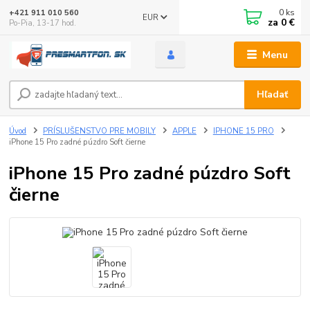
0
ks
+421 911 010 560
EUR
za
0 €
Po-Pia, 13-17 hod.
Menu
Hľadať
Úvod
PRÍSLUŠENSTVO PRE MOBILY
APPLE
IPHONE 15 PRO
iPhone 15 Pro zadné púzdro Soft čierne
iPhone 15 Pro zadné púzdro Soft
čierne