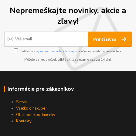
Nepremeškajte novinky, akcie a
zľavy!
Prihlásiť sa
Súhlasím so
spracovaním osobných údajov
za účelom zasielania newslettera.
Môžete sa kedykoľvek odhlásiť. Zasielame raz za 14 dní.
Informácie pre zákazníkov
Servis
Všetko o nákupe
Obchodné podmienky
Kontakty