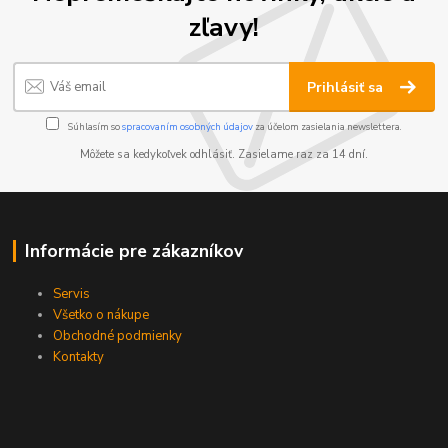
zľavy!
Prihlásiť sa
Súhlasím so
spracovaním osobných údajov
za účelom zasielania newslettera.
Môžete sa kedykoľvek odhlásiť. Zasielame raz za 14 dní.
Informácie pre zákazníkov
Servis
Všetko o nákupe
Obchodné podmienky
Kontakty