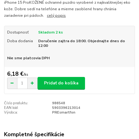
iPhone 15 ProKOŽENÉ ochranné puzdro vyrobené z najkvalitnejšej eko
kože. Dobre sedí na telefóne a mierne zaoblené hrany chránia
zariadenie pri pádoch.
celý popis
Dostupnosť
Skladom 2 ks
Doba dodania
Doručenie zajtra do 18:00. Objednajte dnes do
12:00
Nie sme platcovia DPH
6,18 €
/
ks
Pridať do košíka
Číslo produktu:
986548
EAN kód:
5903396213014
Výrobca:
PREsmartfon
Kompletné špecifikácie