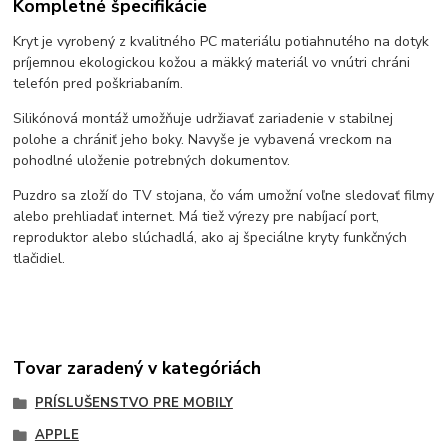
Kompletné špecifikácie
Kryt je vyrobený z kvalitného PC materiálu potiahnutého na dotyk
príjemnou ekologickou kožou a mäkký materiál vo vnútri chráni
telefón pred poškriabaním.
Silikónová montáž umožňuje udržiavať zariadenie v stabilnej
polohe a chrániť jeho boky. Navyše je vybavená vreckom na
pohodlné uloženie potrebných dokumentov.
Puzdro sa zloží do TV stojana, čo vám umožní voľne sledovať filmy
alebo prehliadať internet. Má tiež výrezy pre nabíjací port,
reproduktor alebo slúchadlá, ako aj špeciálne kryty funkčných
tlačidiel.
Tovar zaradený v kategóriách
PRÍSLUŠENSTVO PRE MOBILY
APPLE