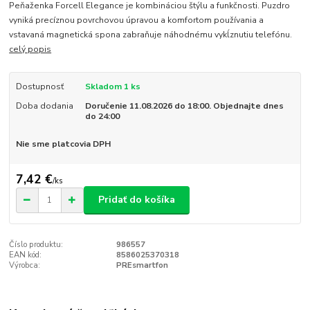
Peňaženka Forcell Elegance je kombináciou štýlu a funkčnosti. Puzdro
vyniká precíznou povrchovou úpravou a komfortom používania a
vstavaná magnetická spona zabraňuje náhodnému vykĺznutiu telefónu.
celý popis
Dostupnosť
Skladom 1 ks
Doba dodania
Doručenie 11.08.2026 do 18:00. Objednajte dnes
do 24:00
Nie sme platcovia DPH
7,42 €
/
ks
Pridať do košíka
Číslo produktu:
986557
EAN kód:
8586025370318
Výrobca:
PREsmartfon