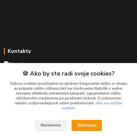
Kontakty
Zákaznícka podpora PREsmartfon.sk
+421 911 010 560
🍪 Ako by ste radi svoje cookies?
Po-Pia, 13-17 hod.
Súbory cookies používame na správne fungovanie nášho e-shopu
av prípade vášho súhlasu tiež na sledovanie štatistík o webe,
info@presmartfon.sk
meranie efektivity reklamných kampaní, zapamätanie vášho
obľúbeného nastavenia pri používaní stránok, či zobrazenie
reklám zodpovedajúcich vašim preferenciám.
Viac na využitie
cookies
Súhlasím
Nastavenia
PREsmartfon.sk