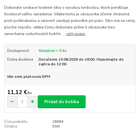
Dokonale sediace tvrdené sklo s vysokou tvrdosťou, ktoré predlžuje
životnosť vášho zariadenia. Vďaka tomu je obrazovka účinne chránená
proti poškriabaniu a zároveň zaisťuje pohodlie pri práci. Sklo má na celej
ploche lepidlo, vďaka čomu dokonale priľne k obrazovke bez
zanechania vzduchových bublín. ...
celý popis
Dostupnosť
Skladom > 5 ks
Doba dodania
Doručenie 10.08.2026 do 18:00. Objednajte do
zajtra do 12:00
Nie sme platcovia DPH
11,12 €
/
ks
Pridať do košíka
Číslo produktu:
28889
Výrobca:
ESR