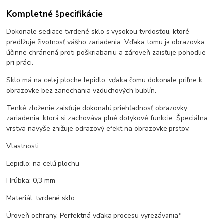
Kompletné špecifikácie
Dokonale sediace tvrdené sklo s vysokou tvrdosťou, ktoré
predlžuje životnosť vášho zariadenia. Vďaka tomu je obrazovka
účinne chránená proti poškriabaniu a zároveň zaisťuje pohodlie
pri práci.
Sklo má na celej ploche lepidlo, vďaka čomu dokonale priľne k
obrazovke bez zanechania vzduchových bublín.
Tenké zloženie zaisťuje dokonalú priehľadnosť obrazovky
zariadenia, ktorá si zachováva plné dotykové funkcie. Špeciálna
vrstva navyše znižuje odrazový efekt na obrazovke prstov.
Vlastnosti:
Lepidlo: na celú plochu
Hrúbka: 0,3 mm
Materiál: tvrdené sklo
Úroveň ochrany: Perfektná vďaka procesu vyrezávania*