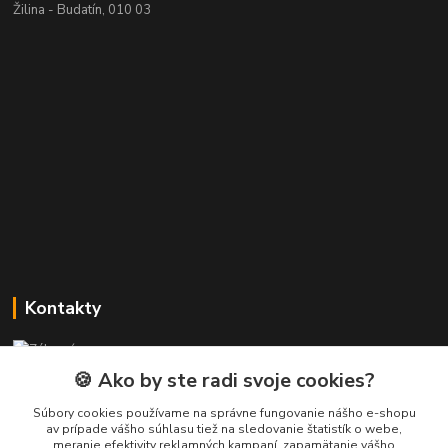
Žilina - Budatín, 010 03
Kontakty
Zákaznícka podpora PREsmartfon.sk
+421 911 010 560
🍪 Ako by ste radi svoje cookies?
Po-Pia, 13-17 hod.
Súbory cookies používame na správne fungovanie nášho e-shopu
av prípade vášho súhlasu tiež na sledovanie štatistík o webe,
info@presmartfon.sk
meranie efektivity reklamných kampaní, zapamätanie vášho