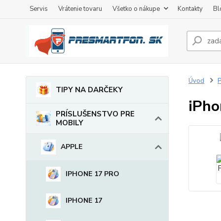
Servis
Vrátenie tovaru
Všetko o nákupe
Kontakty
Bl
Úvod
TIPY NA DARČEKY
iPho
PRÍSLUŠENSTVO PRE
MOBILY
APPLE
IPHONE 17 PRO
IPHONE 17