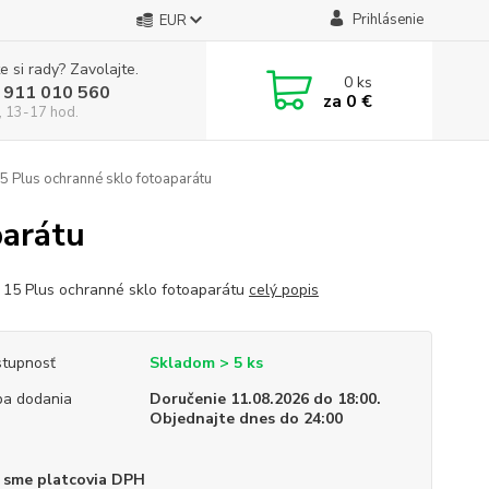
Prihlásenie
EUR
e si rady? Zavolajte.
0
ks
 911 010 560
za
0 €
, 13-17 hod.
5 Plus ochranné sklo fotoaparátu
parátu
 15 Plus ochranné sklo fotoaparátu
celý popis
tupnosť
Skladom > 5 ks
a dodania
Doručenie 11.08.2026 do 18:00.
Objednajte dnes do 24:00
 sme platcovia DPH