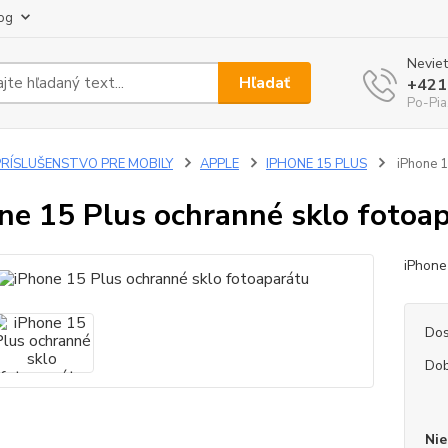
og
Neviet
Hľadať
+421
Po-Pia
PRÍSLUŠENSTVO PRE MOBILY
APPLE
IPHONE 15 PLUS
iPhone 1
ne 15 Plus ochranné sklo fotoa
iPhone
Dos
Dob
Nie