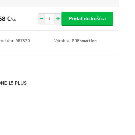
58 €
Pridať do košíka
/
ks
roduktu:
987320
Výrobca:
PREsmartfon
ONE 15 PLUS