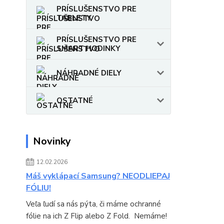
PRÍSLUŠENSTVO PRE
TABLETY
PRÍSLUŠENSTVO PRE
SMART HODINKY
NÁHRADNÉ DIELY
OSTATNÉ
Novinky
12.02.2026
Máš vyklápací Samsung? NEODLIEPAJ
FÓLIU!
Veľa ľudí sa nás pýta, či máme ochranné
fólie na ich Z Flip alebo Z Fold. Nemáme!