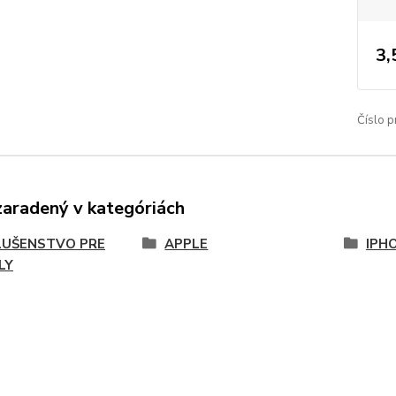
3,
Číslo p
zaradený v kategóriách
LUŠENSTVO PRE
APPLE
IPH
LY