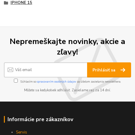
IPHONE 15
Nepremeškajte novinky, akcie a
zľavy!
Prihlásiť sa
Súhlasím so
spracovaním osobných údajov
za účelom zasielania newslettera.
Môžete sa kedykoľvek odhlásiť. Zasielame raz za 14 dní.
Informácie pre zákazníkov
Servis