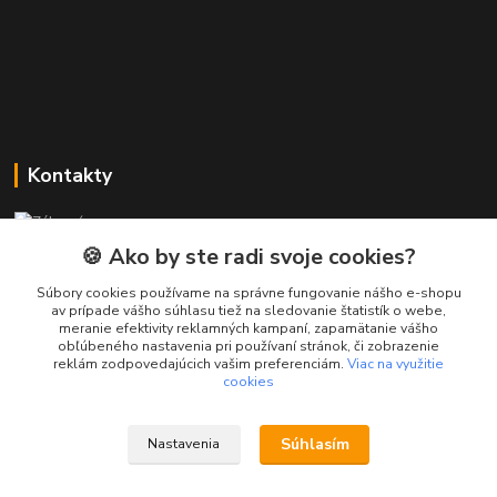
Kontakty
Zákaznícka podpora PREsmartfon.sk
+421 911 010 560
🍪 Ako by ste radi svoje cookies?
Po-Pia, 13-17 hod.
Súbory cookies používame na správne fungovanie nášho e-shopu
av prípade vášho súhlasu tiež na sledovanie štatistík o webe,
info@presmartfon.sk
meranie efektivity reklamných kampaní, zapamätanie vášho
obľúbeného nastavenia pri používaní stránok, či zobrazenie
reklám zodpovedajúcich vašim preferenciám.
Viac na využitie
cookies
Súhlasím
Nastavenia
PREsmartfon.sk