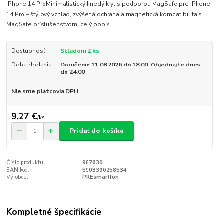
iPhone 14 ProMinimalistický hnedý kryt s podporou MagSafe pre iPhone
14 Pro – štýlový vzhľad, zvýšená ochrana a magnetická kompatibilita s
MagSafe príslušenstvom.
celý popis
Dostupnosť
Skladom 2 ks
Doba dodania
Doručenie 11.08.2026 do 18:00. Objednajte dnes
do 24:00
Nie sme platcovia DPH
9,27 €
/
ks
Pridať do košíka
Číslo produktu:
987630
EAN kód:
5903396258534
Výrobca:
PREsmartfon
Kompletné špecifikácie