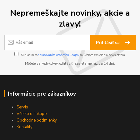
Nepremeškajte novinky, akcie a
zľavy!
Prihlásiť sa
Súhlasím so
spracovaním osobných údajov
za účelom zasielania newslettera.
Môžete sa kedykoľvek odhlásiť. Zasielame raz za 14 dní.
Informácie pre zákazníkov
Servis
Všetko o nákupe
Obchodné podmienky
Kontakty