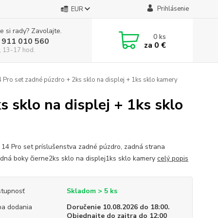
Prihlásenie
EUR
e si rady? Zavolajte.
0
ks
 911 010 560
za
0 €
, 13-17 hod.
 Pro set zadné púzdro + 2ks sklo na displej + 1ks sklo kamery
 sklo na displej + 1ks sklo
 14 Pro set príslušenstva zadné púzdro, zadná strana
adná boky čierne2ks sklo na displej1ks sklo kamery
celý popis
tupnosť
Skladom > 5 ks
a dodania
Doručenie 10.08.2026 do 18:00.
Objednajte do zajtra do 12:00