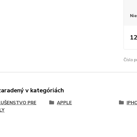
Nie
12
Číslo p
zaradený v kategóriách
LUŠENSTVO PRE
APPLE
IPH
LY