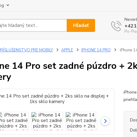
og
Neviet
Hľadať
+421
Po-Pia
PRÍSLUŠENSTVO PRE MOBILY
APPLE
IPHONE 14 PRO
iPhone 14
ne 14 Pro set zadné púzdro + 2ks
ery
iPhone
priehľ
Dos
Dob