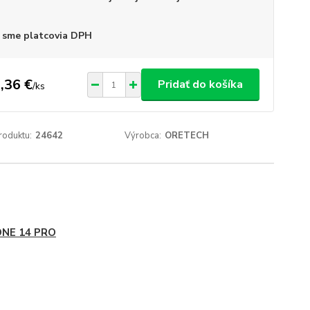
 sme platcovia DPH
,36 €
Pridať do košíka
/
ks
roduktu:
24642
Výrobca:
ORETECH
ONE 14 PRO