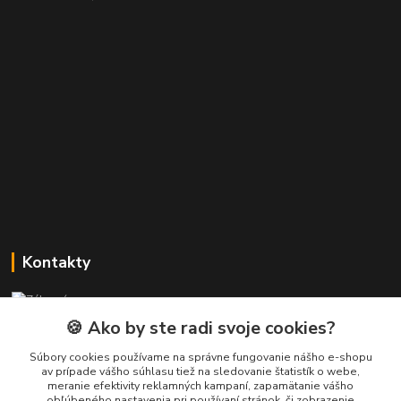
Kontakty
Zákaznícka podpora PREsmartfon.sk
+421 911 010 560
🍪 Ako by ste radi svoje cookies?
Po-Pia, 13-17 hod.
Súbory cookies používame na správne fungovanie nášho e-shopu
av prípade vášho súhlasu tiež na sledovanie štatistík o webe,
info@presmartfon.sk
meranie efektivity reklamných kampaní, zapamätanie vášho
obľúbeného nastavenia pri používaní stránok, či zobrazenie