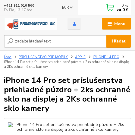
0
ks
+421 911 010 560
EUR
za
0 €
Po-Pia, 13-17 hod.
Menu
Hľadať
Úvod
PRÍSLUŠENSTVO PRE MOBILY
APPLE
IPHONE 14 PRO
iPhone 14 Pro set príslušenstva priehľadné púzdro + 2ks ochranné sklo na displej
a 2Ks ochranné sklo kamery
iPhone 14 Pro set príslušenstva
priehľadné púzdro + 2ks ochranné
sklo na displej a 2Ks ochranné
sklo kamery