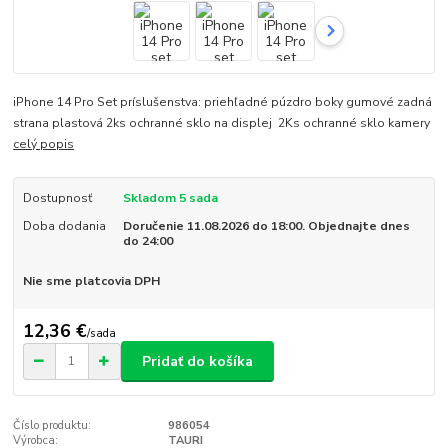
iPhone 14 Pro Set príslušenstva: priehľadné púzdro boky gumové zadná
strana plastová 2ks ochranné sklo na displej 2Ks ochranné sklo kamery
celý popis
Dostupnosť
Skladom 5 sada
Doba dodania
Doručenie 11.08.2026 do 18:00. Objednajte dnes
do 24:00
Nie sme platcovia DPH
12,36 €
/
sada
Pridať do košíka
Číslo produktu:
986054
Výrobca:
TAURI