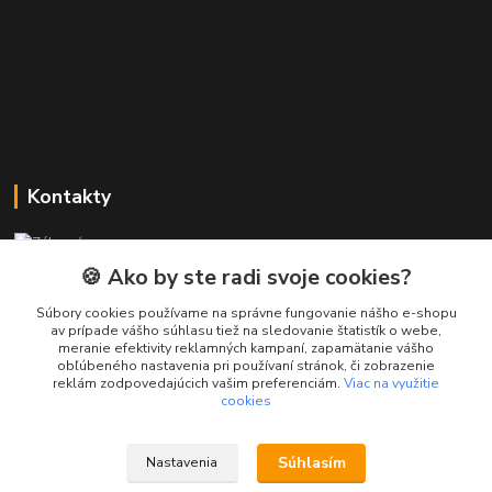
Kontakty
Zákaznícka podpora PREsmartfon.sk
+421 911 010 560
🍪 Ako by ste radi svoje cookies?
Po-Pia, 13-17 hod.
Súbory cookies používame na správne fungovanie nášho e-shopu
av prípade vášho súhlasu tiež na sledovanie štatistík o webe,
info@presmartfon.sk
meranie efektivity reklamných kampaní, zapamätanie vášho
obľúbeného nastavenia pri používaní stránok, či zobrazenie
reklám zodpovedajúcich vašim preferenciám.
Viac na využitie
cookies
Súhlasím
Nastavenia