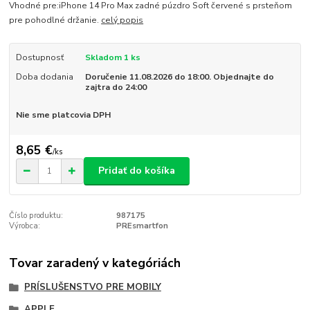
Vhodné pre:iPhone 14 Pro Max zadné púzdro Soft červené s prsteňom
pre pohodlné držanie.
celý popis
Dostupnosť
Skladom 1 ks
Doba dodania
Doručenie 11.08.2026 do 18:00. Objednajte do
zajtra do 24:00
Nie sme platcovia DPH
8,65 €
/
ks
Pridať do košíka
Číslo produktu:
987175
Výrobca:
PREsmartfon
Tovar zaradený v kategóriách
PRÍSLUŠENSTVO PRE MOBILY
APPLE